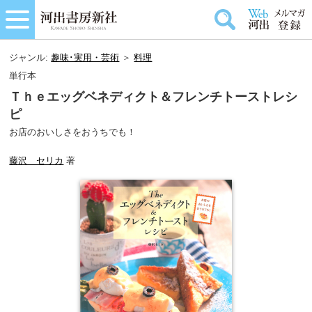
ジャンル:
趣味･実用・芸術
＞
料理
単行本
Ｔｈｅエッグベネディクト＆フレンチトーストレシ
ピ
お店のおいしさをおうちでも！
藤沢 セリカ
著