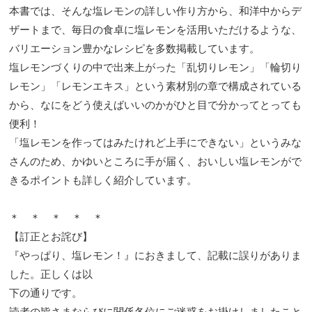
本書では、そんな塩レモンの詳しい作り方から、和洋中からデ
ザートまで、毎日の食卓に塩レモンを活用いただけるような、
バリエーション豊かなレシピを多数掲載しています。
塩レモンづくりの中で出来上がった「乱切りレモン」「輪切り
レモン」「レモンエキス」という素材別の章で構成されている
から、なにをどう使えばいいのかがひと目で分かってとっても
便利！
「塩レモンを作ってはみたけれど上手にできない」というみな
さんのため、かゆいところに手が届く、おいしい塩レモンがで
きるポイントも詳しく紹介しています。
＊ ＊ ＊ ＊ ＊
【訂正とお詫び】
『やっぱり、塩レモン！』におきまして、記載に誤りがありま
した。正しくは以
下の通りです。
読者の皆さまならびに関係各位にご迷惑をお掛けしましたこと