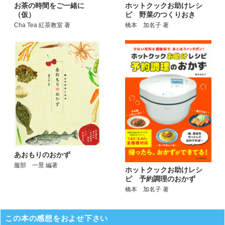
お茶の時間をご一緒に
ホットクックお助けレシ
（仮）
ピ 野菜のつくりおき
Cha Tea 紅茶教室 著
橋本 加名子 著
あおもりのおかず
服部 一景 編著
ホットクックお助けレシ
ピ 予約調理のおかず
橋本 加名子 著
この本の感想をおよせ下さい