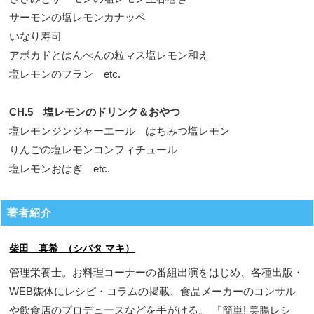
サーモンの塩レモンカナッペ
いなり寿司
アボカドとはんぺんの粒マス塩レモン和え
塩レモンのフラン etc.
CH.5 塩レモンのドリンク＆おやつ
塩レモンジンジャーエール はちみつ塩レモン
りんごの塩レモンコンフィチュール
塩レモンおはぎ etc.
著者紹介
柴田 真希 （シバタ マキ）
管理栄養士。お料理コーナーの番組出演をはじめ、各種出版・
WEB媒体にレシピ・コラムの掲載、食品メーカーのコンサル
や飲食店のプロデュースなどを手がける。 『簡単! 美腸レシ