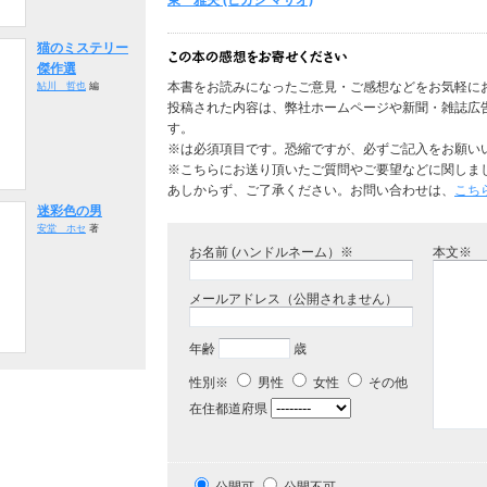
東 雅夫 (ヒガシ マサオ)
猫のミステリー
傑作選
本書をお読みになったご意見・ご感想などをお気軽に
鮎川 哲也
編
投稿された内容は、弊社ホームページや新聞・雑誌広
す。
※は必須項目です。恐縮ですが、必ずご記入をお願い
※こちらにお送り頂いたご質問やご要望などに関しま
あしからず、ご了承ください。お問い合わせは、
こち
迷彩色の男
安堂 ホセ
著
お名前 (ハンドルネーム）※
本文※
メールアドレス（公開されません）
年齢
歳
性別※
男性
女性
その他
在住都道府県