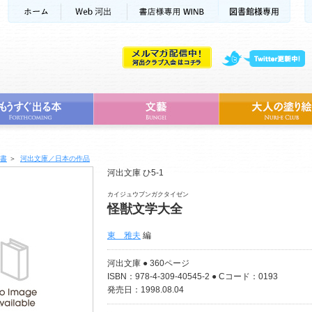
書
＞
河出文庫／日本の作品
河出文庫 ひ5-1
カイジュウブンガクタイゼン
怪獣文学大全
東 雅夫
編
河出文庫 ● 360ページ
ISBN：978-4-309-40545-2 ● Cコード：0193
発売日：1998.08.04