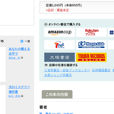
定価1,045円（本体950円）
×品切・重版未定
あなたの燃える
左手で
朝比奈 秋
著
三省堂書店・岩波ブックセンター
紀伊國屋書店
丸善ジュンク堂書店
犬のミステリー
傑作選
鮎川 哲也
編