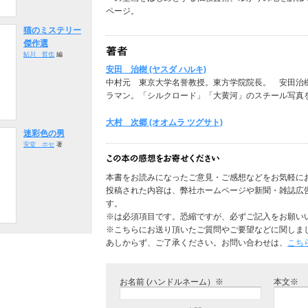
ページ。
猫のミステリー
傑作選
鮎川 哲也
編
安田 治樹 (ヤスダ ハルキ)
中村元 東京大学名誉教授。東方学院院長。 安田
ラマン。「シルクロード」「大黄河」のスチール写真
大村 次郷 (オオムラ ツグサト)
迷彩色の男
安堂 ホセ
著
本書をお読みになったご意見・ご感想などをお気軽に
投稿された内容は、弊社ホームページや新聞・雑誌広
す。
※は必須項目です。恐縮ですが、必ずご記入をお願い
※こちらにお送り頂いたご質問やご要望などに関しま
あしからず、ご了承ください。お問い合わせは、
こち
お名前 (ハンドルネーム）※
本文※