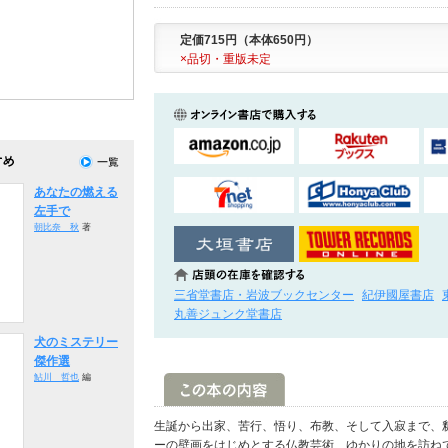
定価715円（本体650円）
×品切・重版未定
あなたの燃える
左手で
朝比奈 秋
著
三省堂書店・岩波ブックセンター
紀伊國屋書店
丸善ジュンク堂書店
犬のミステリー
傑作選
鮎川 哲也
編
生誕から出家、苦行、悟り、布教、そして入寂まで、
ーの壁画をはじめとする仏教芸術、ゆかりの地を訪ね