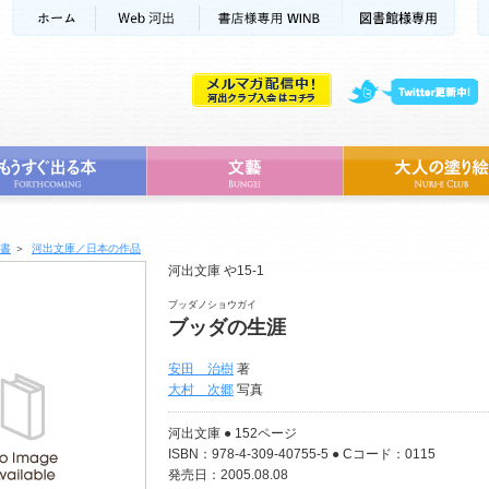
書
＞
河出文庫／日本の作品
河出文庫 や15-1
ブッダノショウガイ
ブッダの生涯
安田 治樹
著
大村 次郷
写真
河出文庫 ● 152ページ
ISBN：978-4-309-40755-5 ● Cコード：0115
発売日：2005.08.08