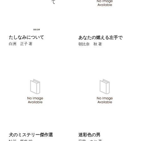
たしなみについて
あなたの燃える左手で
白洲 正子 著
朝比奈 秋 著
犬のミステリー傑作選
迷彩色の男