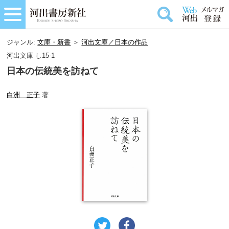
ジャンル:
文庫・新書
＞
河出文庫／日本の作品
河出文庫 し15-1
日本の伝統美を訪ねて
白洲 正子
著