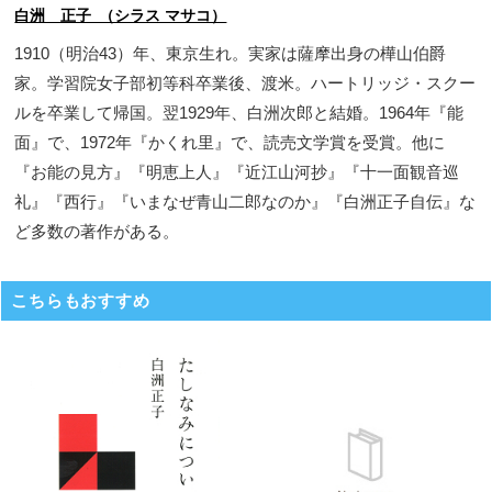
白洲 正子 （シラス マサコ）
1910（明治43）年、東京生れ。実家は薩摩出身の樺山伯爵
家。学習院女子部初等科卒業後、渡米。ハートリッジ・スクー
ルを卒業して帰国。翌1929年、白洲次郎と結婚。1964年『能
面』で、1972年『かくれ里』で、読売文学賞を受賞。他に
『お能の見方』『明恵上人』『近江山河抄』『十一面観音巡
礼』『西行』『いまなぜ青山二郎なのか』『白洲正子自伝』な
ど多数の著作がある。
こちらもおすすめ