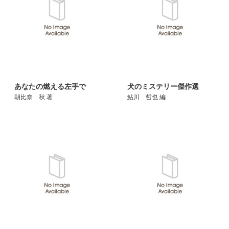
あなたの燃える左手で
犬のミステリー傑作選
朝比奈 秋 著
鮎川 哲也 編