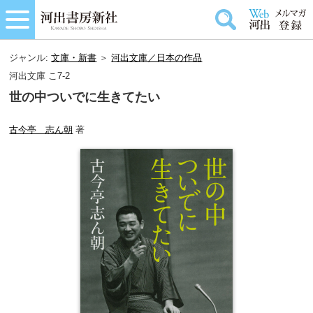
ジャンル:
文庫・新書
＞
河出文庫／日本の作品
河出文庫 こ7-2
世の中ついでに生きてたい
古今亭 志ん朝
著