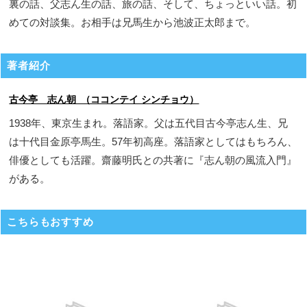
裏の話、父志ん生の話、旅の話、そして、ちょっといい話。初
めての対談集。お相手は兄馬生から池波正太郎まで。
著者紹介
古今亭 志ん朝 （ココンテイ シンチョウ）
1938年、東京生まれ。落語家。父は五代目古今亭志ん生、兄
は十代目金原亭馬生。57年初高座。落語家としてはもちろん、
俳優としても活躍。齋藤明氏との共著に『志ん朝の風流入門』
がある。
こちらもおすすめ