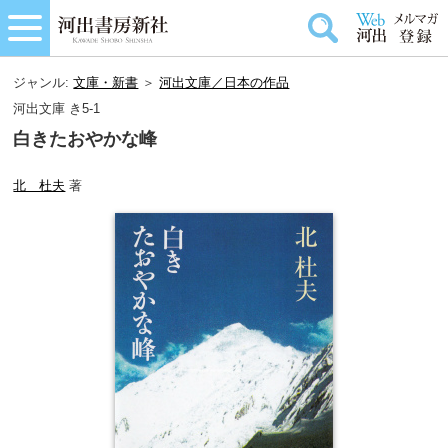
ジャンル:
文庫・新書
＞
河出文庫／日本の作品
河出文庫 き5-1
白きたおやかな峰
北 杜夫
著