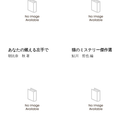
あなたの燃える左手で
猫のミステリー傑作選
朝比奈 秋 著
鮎川 哲也 編