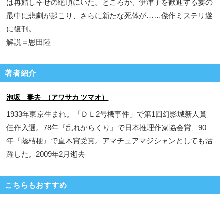
は再婚し幸せの絶頂にいた。ところが、伊津子を歓迎する宴の
最中に悲劇が起こり、さらに新たな死体が……傑作ミステリ遂
に復刊。
解説＝恩田陸
著者紹介
泡坂 妻夫 （アワサカ ツマオ）
1933年東京生まれ。「ＤＬ2号機事件」で第1回幻影城新人賞
佳作入選。78年『乱れからくり』で日本推理作家協会賞、90
年『蔭桔梗』で直木賞受賞。アマチュアマジシャンとしても活
躍した。2009年2月逝去
こちらもおすすめ