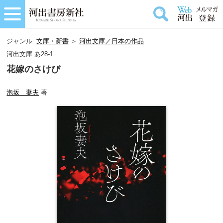
ジャンル:
文庫・新書
＞
河出文庫／日本の作品
河出文庫 あ28-1
花嫁のさけび
泡坂 妻夫
著