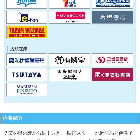
店頭在庫
内容紹介
先妻の謎の死から約十ヵ月──映画スター・北岡早馬と伊津子