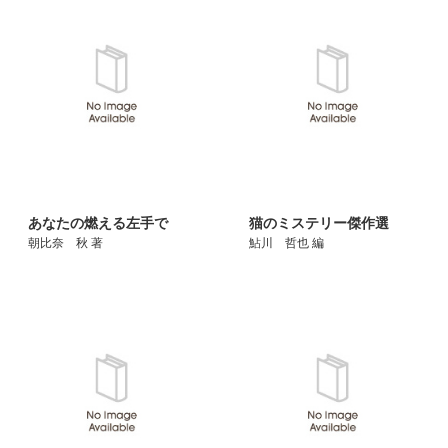
あなたの燃える左手で
猫のミステリー傑作選
朝比奈 秋 著
鮎川 哲也 編