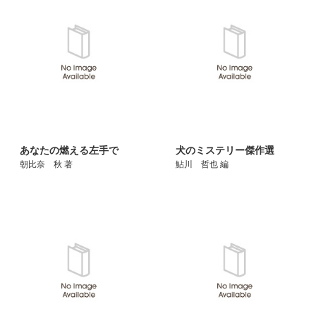
あなたの燃える左手で
犬のミステリー傑作選
朝比奈 秋 著
鮎川 哲也 編