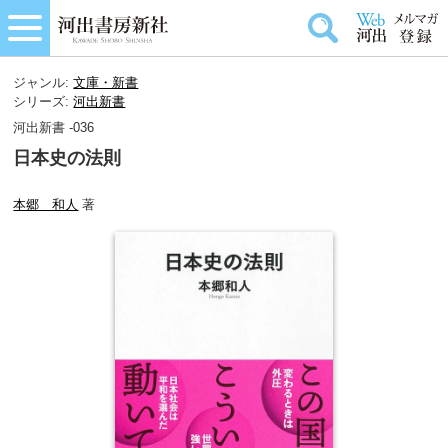
ジャンル:
文庫・新書
シリーズ:
河出新書
河出新書 -036
日本史の法則
本郷 和人
著