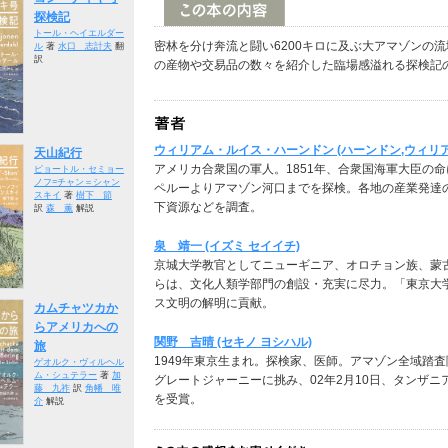
探検記
トール・ヘイエルダー
密林を分け奔流と闘い6200キロに及ぶ大アマゾンの
ル
著
水口 志計夫
翻
訳
の産物や交易品の数々を紹介した臨場感溢れる探検記
ウィリアム・ルイス・ハーンドン (ハーンドン,ウィリア
天山紀行
アメリカ合衆国の軍人。1851年、合衆国海軍大臣の
ピョートル・セミョー
ノフ=チャン＝シャン
ペルーよりアマゾン河口までを探検。各地の産業発達
スキイ
著
樹下 節
下資源などを調査。
訳
森 薫
解説
泉 靖一 (イズミ セイイチ)
京城大学教官としてニューギニア、オロチョン族、蒙
らは、文化人類学部門の創設・充実に尽力。「東京大
ス文明の解明に貢献。
カムチャツカか
らアメリカへの
関野 吉晴 (セキノ ヨシハル)
旅
1949年東京生まれ。探検家、医師。アマゾン全域踏
ゲオルク・ヴィルヘル
ム・シュテラー
著
加
グレートジャーニーに挑み、02年2月10日、タンザニ
藤 九祚
訳
角幡 唯
を受賞。
介
解説