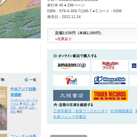
単行本 46 ● 296ページ
ISBN：978-4-309-71186-7 ● Cコード：0398
発売日：2022.11.24
定価2,530円（本体2,300円）
○在庫あり
中央アジア自動
車横断
ジョルジュ・ル・フェ
ーヴル
著
野沢 協
／
宮前 勝利
訳
山田
三省堂書店・岩波ブックセンター
紀伊國屋書店
周生
解説
丸善ジュンク堂書店
コン・ティキ号