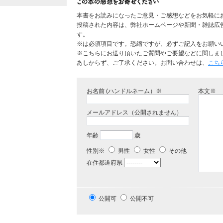
本書をお読みになったご意見・ご感想などをお気軽に
投稿された内容は、弊社ホームページや新聞・雑誌広
す。
※は必須項目です。恐縮ですが、必ずご記入をお願い
※こちらにお送り頂いたご質問やご要望などに関しま
あしからず、ご了承ください。お問い合わせは、
こち
お名前 (ハンドルネーム）※
本文※
メールアドレス（公開されません）
年齢
歳
性別※
男性
女性
その他
在住都道府県
公開可
公開不可