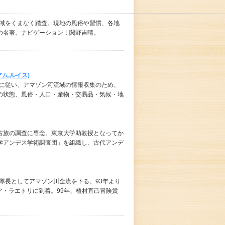
流域をくまなく踏査。現地の風俗や習慣、各地
の名著。ナビゲーション：関野吉晴。
ム,ルイス)
命に従い、アマゾン河流域の情報収集のため、
の状態、風俗・人口・産物・交易品・気候・地
古族の調査に専念。東京大学助教授となってか
学アンデス学術調査団」を組織し、古代アンデ
査隊長としてアマゾン川全流を下る。93年より
ア・ラエトリに到着。99年、植村直己冒険賞