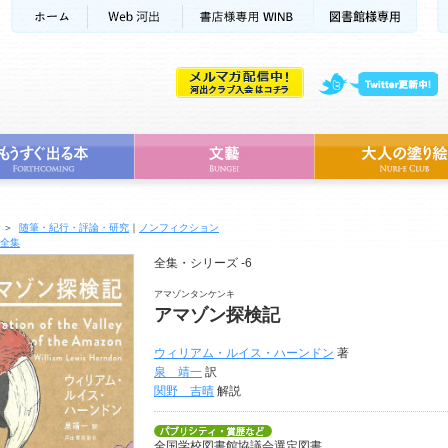
＞
随筆・紀行・評論・研究
｜
ノンフィクション
全集
全集・シリーズ -6
アマゾンタンケンキ
アマゾン探検記
ウィリアム・ルイス・ハーンドン
著
泉 靖一
訳
関野 吉晴
解説
全国学校図書館協議会選定図書