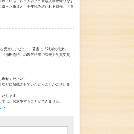
かれている。四百人以上の登場人物が織りなす
に綴った筆致と、千年読み継がれる傑作。下巻
学賞を受賞しデビュー。著書に『対岸の彼女』
。『源氏物語』の現代語訳で読売文学賞受賞。
お寄せください。
告などに掲載させていただくことがございま
いたします。
しては、お返事することができません。
ら
へ