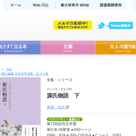
＞
小説
=個人編集 日本文学全集 全３０巻
全集・シリーズ
ゲンジモノガタリ03
源氏物語 下
角田 光代
訳
第72回読売文学賞
単行本 46変形 ● 640ページ
ISBN：978-4-309-72876-6 ● Cコード：0393