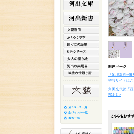
「池澤夏樹=個
特設サイトはこ
角田光代訳『源
部より>