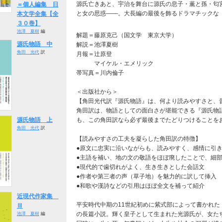
源氏亡きあと、宇治を舞台に源氏の息子・薫と孫・匂
＝個人編集 日
と女の思惑――。大長編の最後を飾るドラマチックな
本文学全集【全
３０巻】
池澤 夏樹
編
解題＝藤原克己（国文学 東京大学）
源氏物語 中
解説＝池澤夏樹
角田 光代
訳
月報＝辻原登
マイケル・エメリック
帯写真＝川内倫子
＜出版社から＞
【角田光代訳『源氏物語』は、何より読みやすさと、
角田訳は、物語としての面白さが堪能できる『源氏物
も、この角田訳なら必ず最後までたどりつけることを
源氏物語 上
角田 光代
訳
【読みやすさの工夫を凝らした角田訳の特徴】
●原文に忠実に沿いながらも、読みやすく、感情に引
●主語を補い、地の文の敬語をほぼ廃したことで、細
●現代的で歯切れがよく、生き生きとした会話文
●作者や第三者の声（草子地）を魅力的に訳して挿入
●和歌や漢詩などの引用はほぼ全文を補って紹介
近現代作家集
平安時代中期の11世紀初めに紫式部によって書かれ
Ⅲ
の長篇小説。輝く皇子として生まれた光源氏が、女た
池澤 夏樹
編