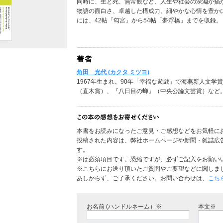
同時に、生と死、無常観など、人生や社会の深淵が描
物語の面白さ、卓越した構成力、細やかな心情を豊か
には、42帖「匂宮」から54帖「夢浮橋」までを収録。
角田 光代 (カクタ ミツヨ)
1967年生まれ。90年「幸福な遊戯」で海燕新人文
（直木賞）、『八日目の蝉』（中央公論文芸賞）など
本書をお読みになったご意見・ご感想などをお気軽に
投稿された内容は、弊社ホームページや新聞・雑誌広
す。
※は必須項目です。恐縮ですが、必ずご記入をお願い
※こちらにお送り頂いたご質問やご要望などに関しま
あしからず、ご了承ください。お問い合わせは、
こち
お名前 (ハンドルネーム）※
本文※