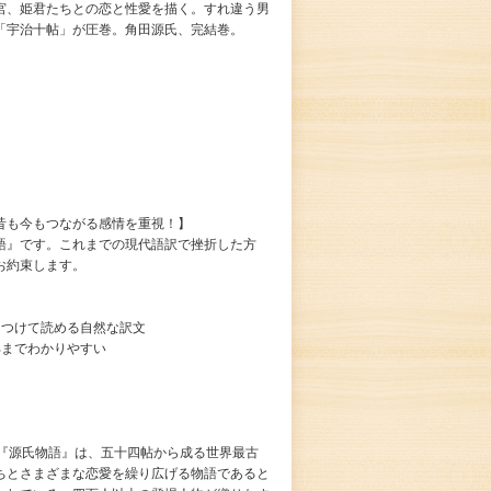
宮、姫君たちとの恋と性愛を描く。すれ違う男
「宇治十帖」が圧巻。角田源氏、完結巻。
昔も今もつながる感情を重視！】
語』です。これまでの現代語訳で挫折した方
お約束します。
きつけて読める自然な訳文
部までわかりやすい
た『源氏物語』は、五十四帖から成る世界最古
ちとさまざまな恋愛を繰り広げる物語であると