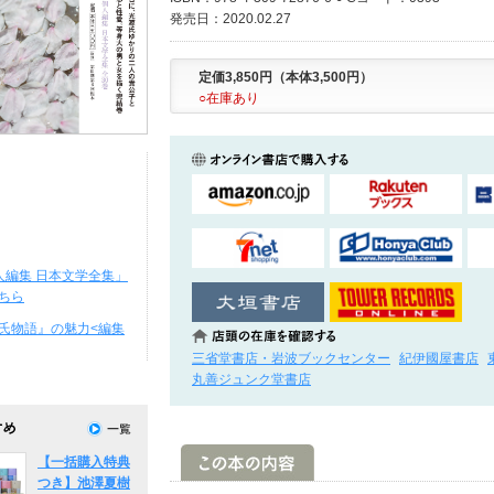
発売日：2020.02.27
定価3,850円（本体3,500円）
○在庫あり
人編集 日本文学全集」
ちら
氏物語』の魅力<編集
三省堂書店・岩波ブックセンター
紀伊國屋書店
丸善ジュンク堂書店
【一括購入特典
つき】池澤夏樹