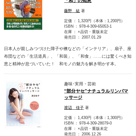
「和」の知恵
藤野 紘
著
定価
1,320円（本体：1,200円）
ISBN
978-4-309-65053-1
在庫
×品切・重版未定
発売日
2007.01.29
日本人が親しみつづけた障子や襖などの「インテリア」、扇子、座
布団などの「生活道具」、「和装」、「和食」……には驚くべき知
恵と精神が息づいていた！ 和モノの魅力を解き明かす本。
趣味･実用・芸術
“部分ヤセ”ナチュラルリンパマ
ッサージ
渡辺 佳子
著
定価
1,430円（本体：1,300円）
ISBN
978-4-309-28079-0
在庫
×品切・重版未定
発売日
2006.12.26