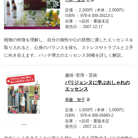
定価
2,200円（本体：2,000円）
ISBN
978-4-309-28113-1
在庫
×品切・重版未定
発売日
2007.12.17
植物の特徴を理解し、自分の個性や心の状態に適したエッセンスを
取り入れると、心身のバランスを保ち、ストレスやトラブルと上手
に向き合えます。バッチ博士のエッセンス38種を詳しく解説。
趣味･実用・芸術
パリジェンヌに学ぶおしゃれの
エッセンス
斉藤 智子
著
定価
1,650円（本体：1,500円）
ISBN
978-4-309-26983-2
在庫
×品切・重版未定
発売日
2007.11.21