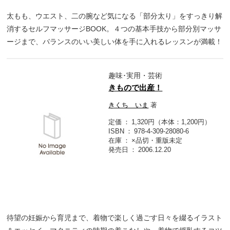
太もも、ウエスト、二の腕など気になる「部分太り」をすっきり解
消するセルフマッサージBOOK。４つの基本手技から部分別マッサ
ージまで、バランスのいい美しい体を手に入れるレッスンが満載！
趣味･実用・芸術
きもので出産！
きくち いま
著
定価
1,320円（本体：1,200円）
ISBN
978-4-309-28080-6
在庫
×品切・重版未定
発売日
2006.12.20
待望の妊娠から育児まで、着物で楽しく過ごす日々を綴るイラスト