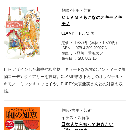
趣味･実用・芸術
ＣＬＡＭＰもこなのオキモノキ
モノ
CLAMP もこな
著
定価
1,650円（本体：1,500円）
ISBN
978-4-309-26927-6
在庫
×品切・重版未定
発売日
2007.02.16
自らデザインした着物や和小物、キュートな私物のアンティーク着
物コーデやダイアリーを披露。CLAMP描き下ろしのオリジナル・
キモノコミック＆エッセイや、PUFFY大貫亜美さんとの対談も収
録。
趣味･実用・芸術
イラスト図解版
日本人なら知っておきたい