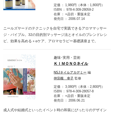
定価
1,980円（本体：1,800円）
ISBN
978-4-309-28059-2
在庫
×品切・重版未定
発売日
2006.07.14
ニールズヤードのテクニックを自宅で実践できるアロママッサー
ジ・バイブル。32の目的別マッサージ法とオイルのブレンドレシ
ピ、効果を高める＋αケア、アロマセラピー基礎講座まで。
趣味･実用・芸術
ＫＩＭＯＮＯネイル
NSJネイルアカデミー
編
仲宗根 幸子
監修
定価
3,080円（本体：2,800円）
ISBN
978-4-309-28057-8
在庫
×品切・重版未定
発売日
2006.06.21
成人式や結婚式といったイベント時の和装にぴったりのデザイン