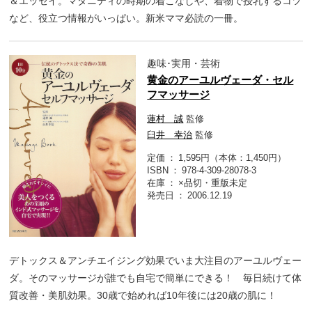
＆エッセイ。マタニティの時期の着こなしや、着物で授乳するコツ
など、役立つ情報がいっぱい。新米ママ必読の一冊。
趣味･実用・芸術
黄金のアーユルヴェーダ・セル
フマッサージ
蓮村 誠
監修
臼井 幸治
監修
定価
1,595円（本体：1,450円）
ISBN
978-4-309-28078-3
在庫
×品切・重版未定
発売日
2006.12.19
デトックス＆アンチエイジング効果でいま大注目のアーユルヴェー
ダ。そのマッサージが誰でも自宅で簡単にできる！ 毎日続けて体
質改善・美肌効果。30歳で始めれば10年後には20歳の肌に！