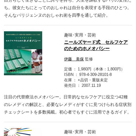
自分らしく生きることに誇りを持ち、人生を謳歌するパリの女性た
ち。彼女たちにとってのおしゃれは自分を表現する手段のひとつ。
そんなパリジェンヌのおしゃれ術を四季を通して紹介。
趣味･実用・芸術
ニールズヤード式 セルフケア
のためのホメオパシー
伊藤 美保
監修
定価
1,980円（本体：1,800円）
ISBN
978-4-309-28101-8
在庫
×品切・重版未定
発売日
2007.11.19
注目の代替療法ホメオパシー。日常的なセルフケアに役立つ42種
のレメディの解説と、必要なレメディがすぐに見つけられる症状別
チェックシートを多数掲載。初心者でもすぐに活用できるガイド。
趣味･実用・芸術