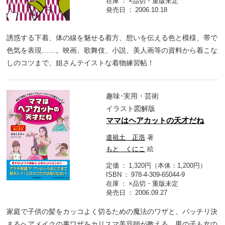
在庫
×品切・重版未定
発売日
2006.10.18
誘惑する下着、体の線を魅せる着方、想いを伝える色と模様、帯で
色気を表現……。映画、歌舞伎、小説、美人画等の資料から着こな
しのコツまで、姐さんテイストな着物練習帖！
趣味･実用・芸術
イラスト図解版
ママはヘアカットの天才だね
道祖土 正浩
著
もと くにこ
絵
定価
1,320円（本体：1,200円）
ISBN
978-4-309-65044-9
在庫
×品切・重版未定
発売日
2006.09.27
家庭で子供の髪をカッコよく切るための魔法のワザと、バッチリ決
まるヘアメイクの裏ワザをカリスマ美容師が教える。男の子も女の