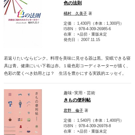
色の法則
桶村 久美子
著
定価
1,430円（本体：1,300円）
ISBN
978-4-309-26985-6
在庫
×品切・重版未定
発売日
2007.11.15
若返りたいならピンク。料理を美味に見せる器は黒。安眠できる寝
具は青。健康にいい下着は赤。１級色彩コーディネーターが描く、
色彩の驚くべき効用とは？ 生活を豊かにする実践的エッセイ。
趣味･実用・芸術
きもの便利帖
君野 倫子
著
定価
1,540円（本体：1,400円）
ISBN
978-4-309-26978-8
在庫
×品切・重版未定