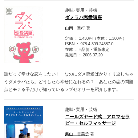
趣味･実用・芸術
ダメラバ恋愛講座
山岡 重行
著
定価
1,430円（本体：1,300円）
ISBN
978-4-309-24387-0
在庫
×品切・重版未定
発売日
2006.07.20
誰だって幸せな恋をしたい！ なのにダメ恋愛ばかりくり返しちゃ
うダメラバたち。どうしたら幸せになれるの？ あなたの恋の問題
点とモテる子だけが知っているラブセオリーを紹介します。
趣味･実用・芸術
ニールズヤード式 アロマセラ
ピー・セルフマッサージ
栗山 貴美子
著