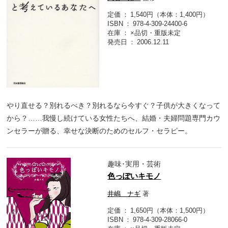
定価
1,540円（本体：1,400円）
ISBN
978-4-309-24400-6
在庫
×品切・重版未定
発売日
2006.12.11
やり直せる？別れるべき？別れるなら今すぐ？子供が大きくなって
から？……我慢し続けている女性たちへ、結婚・夫婦問題専門カウ
ンセラーが贈る、幸せな決断のためのセルフ・セラピー。
趣味･実用・芸術
色っぽいキモノ
井嶋 ナギ
著
定価
1,650円（本体：1,500円）
ISBN
978-4-309-28066-0