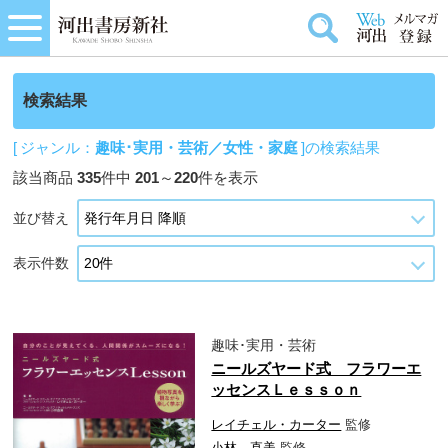
検索結果
[ ジャンル：
趣味･実用・芸術／女性・家庭
]の検索結果
該当商品
335
件中
201
～
220
件を表示
並び替え
表示件数
趣味･実用・芸術
ニールズヤード式 フラワーエ
ッセンスＬｅｓｓｏｎ
レイチェル・カーター
監修
小林 直美
監修