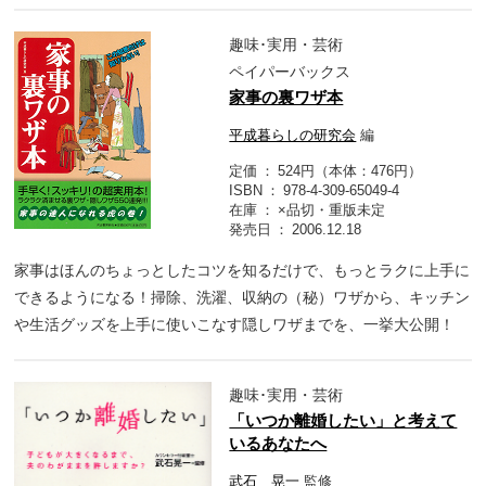
趣味･実用・芸術
ペイパーバックス
家事の裏ワザ本
平成暮らしの研究会
編
定価
524円（本体：476円）
ISBN
978-4-309-65049-4
在庫
×品切・重版未定
発売日
2006.12.18
家事はほんのちょっとしたコツを知るだけで、もっとラクに上手に
できるようになる！掃除、洗濯、収納の（秘）ワザから、キッチン
や生活グッズを上手に使いこなす隠しワザまでを、一挙大公開！
趣味･実用・芸術
「いつか離婚したい」と考えて
いるあなたへ
武石 晃一
監修