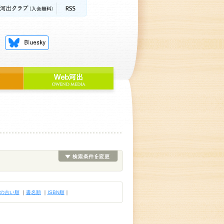
の古い順
｜
書名順
｜
ISBN順
｜