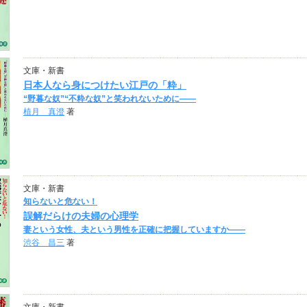
文庫・新書
日本人なら身につけたい江戸の「粋」
“野暮な奴”“不粋な奴”と笑われないために――
植月 真澄
著
文庫・新書
知らないと危ない！
誤解だらけの夫婦の心理学
妻という女性、夫という男性を正確に把握していますか――
渋谷 昌三
著