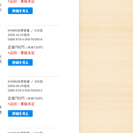
×品切・重版未定
な
伝
KAWADE夢新書 ／ 216頁
2009.10.22発売
ISBN 978-4-309-50360-8
定価792円
（本体720円）
×品切・重版未定
な
呪
KAWADE夢新書 ／ 200頁
2009.09.25発売
ISBN 978-4-309-50359-2
定価792円
（本体720円）
×品切・重版未定
各
増