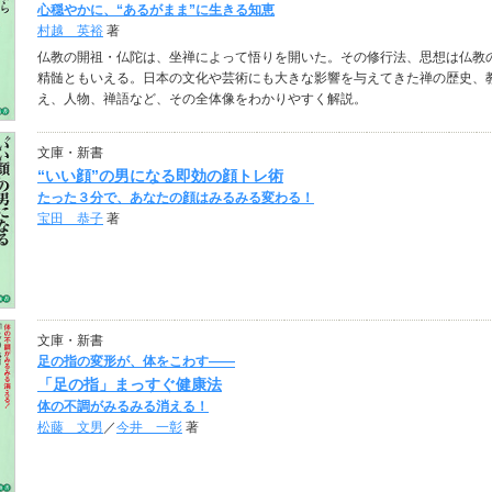
心穏やかに、“あるがまま”に生きる知恵
村越 英裕
著
仏教の開祖・仏陀は、坐禅によって悟りを開いた。その修行法、思想は仏教
精髄ともいえる。日本の文化や芸術にも大きな影響を与えてきた禅の歴史、
え、人物、禅語など、その全体像をわかりやすく解説。
文庫・新書
“いい顔”の男になる即効の顔トレ術
たった３分で、あなたの顔はみるみる変わる！
宝田 恭子
著
文庫・新書
足の指の変形が、体をこわす――
「足の指」まっすぐ健康法
体の不調がみるみる消える！
松藤 文男
／
今井 一彰
著