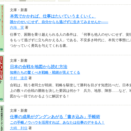
文庫・新書
本気でかかれば、仕事はたいていうまくいく。
誰かのせいにせず、自分からも逃げずに生きてみませんか――
内海 実
著
仕事で、困難を乗り越えられる人の条件は、「何事も他人のせいにせず、覚
をもって逃げずに立ち向かえる人」である。不安多き時代に、本気で事態に
つかっていく勇気を与えてくれる書。
文庫・新書
日本の合戦を地図から読む方法
知将たちの驚くべき戦略・戦術が見えてくる
中村 達彦
著
合戦は、戦う者同士が戦術、戦略を駆使して勝利を目ざす知恵比べだ。日本
上の数々の合戦の勝敗を決した要因は何か？ 兵力、地形、陣形……など、
図から一目でわかるように解説する！
文庫・新書
仕事の成果がグングンあがる「書き込み」手帳術
この手帳ノウハウを活用すれば、あなたは仕事のデキる人！
大嶋 利佳
著