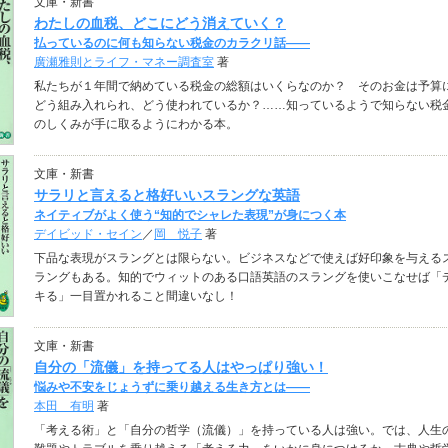
文庫・新書
わたしの血税、どこにどう消えていく？
払っているのに何も知らない税金のカラクリ話――
廣瀬雅則とライフ・マネー調査室
著
私たちが１年間で納めている税金の総額はいくらなのか？ そのお金は予算
どう組み入れられ、どう使われているか？……知っているようで知らない税
のしくみが手に取るようにわかる本。
文庫・新書
サラリと言えると格好いいスラングな英語
ネイティブがよく使う“知的でシャレた表現”が身につく本
デイビッド・セイン
／
岡 悦子
著
下品な表現がスラングとは限らない。ビジネスなどで使えば好印象を与える
ラングもある。知的でウィットのある口語英語のスラングを使いこなせば「
キる」一目置かれること間違いなし！
文庫・新書
自分の「流儀」を持ってる人はやっぱり強い！
悩みや不安をじょうずに乗り越える生き方とは――
本田 有明
著
「考える術」と「自分の哲学（流儀）」を持っている人は強い。では、人生