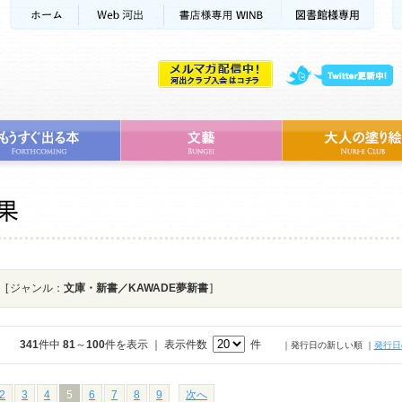
[ ジャンル：
文庫・新書／KAWADE夢新書
]
341
件中
81
～
100
件を表示 ｜ 表示件数
件
｜発行日の新しい順
｜
発行日
2
3
4
5
6
7
8
9
次へ