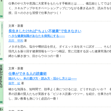
仕事のやり方や意識に大変革をもたらす手帳術とは……。備忘録としてでは
く、スキルアップやモチベーションアップにつながる書き込み方、読み方を
授。日々の小さな習慣で仕事力がつく！
文庫・新書
長生きしたければ“ちょい不健康”で生きなさい
ヘタな健康知識があなたを病気にする――
高田 明和
著
メタボを恐れ、塩分や嗜好品を控え、ダイエット法を次々に試す……。そん
現代人を振り回す健康情報を一つ一つ検証。世に氾濫する誤った健康常識の
縛から解き放つ、目からウロコの一冊！
文庫・新書
仕事ができる人の読書術
頭がいい、本の選び方・読み方・活かし方とは――
藤野 紘
著
確かな知識を、短時間で、効率よく身につけるには、どうすればいいか？ 
界の読書の賢人たちが実践する「ビジネス読書ハウツー」を紹介。仕事力が
し、深い教養も身につく必読の一冊！