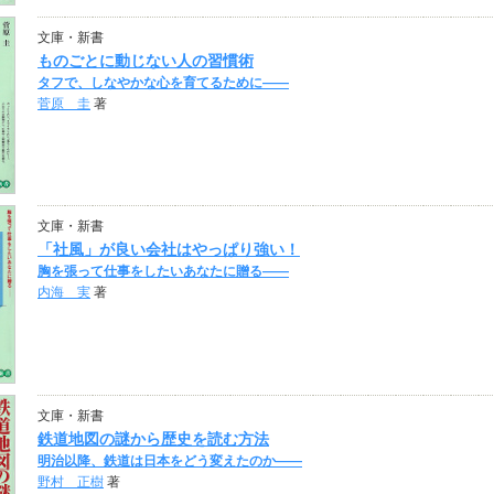
文庫・新書
ものごとに動じない人の習慣術
タフで、しなやかな心を育てるために――
菅原 圭
著
文庫・新書
「社風」が良い会社はやっぱり強い！
胸を張って仕事をしたいあなたに贈る――
内海 実
著
文庫・新書
鉄道地図の謎から歴史を読む方法
明治以降、鉄道は日本をどう変えたのか――
野村 正樹
著