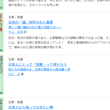
難題やトラブルを乗り越える「考える力」をいかに身につけるか。古典や哲
者の言葉から、そのノウハウを学ぶ本。
文庫・新書
日本の「城」封印された真実
美しい城に秘められた謎と伝説とは――
中山 良昭
訳
武力・知力の攻防の場であり、お家騒動などの謀略の舞台でもあった城。そ
には、恐るべき謎と怪異が詰まっていた！ 歴史と築城技術からのアプロー
で、秘められた謎の真相を解き明かす本。
文庫・新書
日本人にとって「宗教」って何だろう
私たちの信仰心を、日本の歴史から読み解く本
武光 誠
著
文庫・新書
日本人なら知っておきたい禅