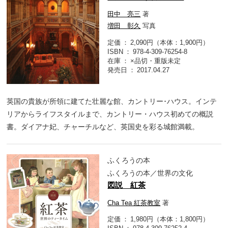
田中 亮三
著
増田 彰久
写真
定価
2,090円（本体：1,900円）
ISBN
978-4-309-76254-8
在庫
×品切・重版未定
発売日
2017.04.27
英国の貴族が所領に建てた壮麗な館、カントリー･ハウス。インテ
リアからライフスタイルまで、カントリー・ハウス初めての概説
書。ダイアナ妃、チャーチルなど、英国史を彩る城館満載。
ふくろうの本
ふくろうの本／世界の文化
図説 紅茶
Cha Tea 紅茶教室
著
定価
1,980円（本体：1,800円）