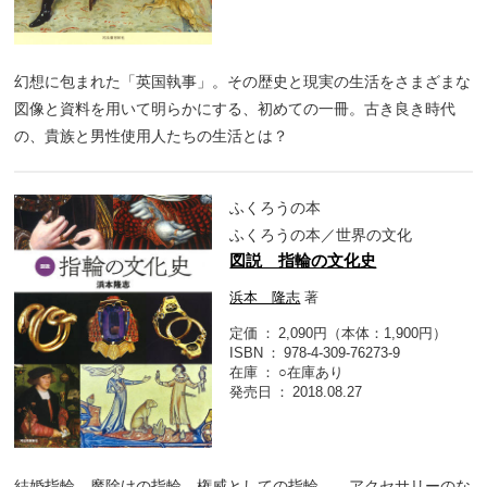
幻想に包まれた「英国執事」。その歴史と現実の生活をさまざまな
図像と資料を用いて明らかにする、初めての一冊。古き良き時代
の、貴族と男性使用人たちの生活とは？
ふくろうの本
ふくろうの本／世界の文化
図説 指輪の文化史
浜本 隆志
著
定価
2,090円（本体：1,900円）
ISBN
978-4-309-76273-9
在庫
○在庫あり
発売日
2018.08.27
結婚指輪、魔除けの指輪、権威としての指輪……アクセサリーのな