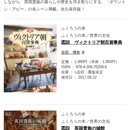
しながら、英国貴族の暮らしや歴史を浮き彫りにする。「ダウント
ン・アビー」の名シーン満載。永久保存版！
ふくろうの本
ふくろうの本／世界の文化
図説 ヴィクトリア朝百貨事典
谷田 博幸
著
定価
1,980円（本体：1,800円）
ISBN
978-4-309-76258-6
在庫
×品切・重版未定
発売日
2017.08.22
ふくろうの本
ふくろうの本／世界の文化
図説 英国貴族の城館