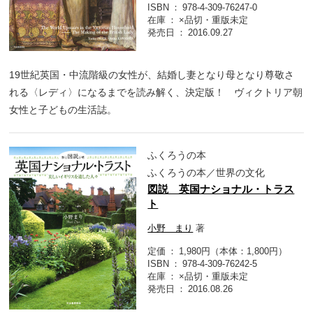
ISBN
978-4-309-76247-0
在庫
×品切・重版未定
発売日
2016.09.27
19世紀英国・中流階級の女性が、結婚し妻となり母となり尊敬さ
れる〈レディ〉になるまでを読み解く、決定版！ ヴィクトリア朝
女性と子どもの生活誌。
ふくろうの本
ふくろうの本／世界の文化
図説 英国ナショナル・トラス
ト
小野 まり
著
定価
1,980円（本体：1,800円）
ISBN
978-4-309-76242-5
在庫
×品切・重版未定
発売日
2016.08.26