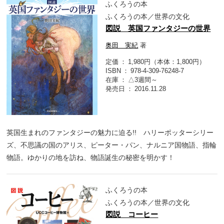
ふくろうの本
ふくろうの本／世界の文化
図説 英国ファンタジーの世界
奥田 実紀
著
定価
1,980円（本体：1,800円）
ISBN
978-4-309-76248-7
在庫
△3週間～
発売日
2016.11.28
英国生まれのファンタジーの魅力に迫る!! ハリーポッターシリー
ズ、不思議の国のアリス、ピーター・パン、ナルニア国物語、指輪
物語。ゆかりの地を訪ね、物語誕生の秘密を明かす！
ふくろうの本
ふくろうの本／世界の文化
図説 コーヒー