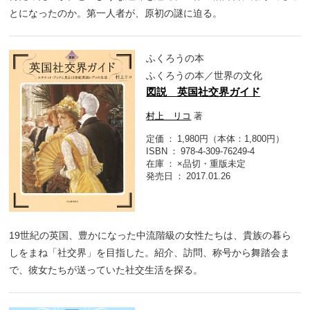
とになったのか。第一人者が、原初の謎に迫る。
ふくろうの本
ふくろうの本／世界の文化
図説 英国社交界ガイド
村上 リコ
著
定価
1,980円（本体：1,800円）
ISBN
978-4-309-76249-4
在庫
×品切・重版未定
発売日
2017.01.26
19世紀の英国、豊かになった中流階級の女性たちは、貴族の暮ら
しをまね「社交界」を目指した。紹介、訪問、称号から舞踏会ま
で、彼女たちが送っていた社交生活を探る。