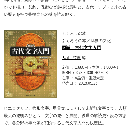
かでも権力、契約、呪術など多様な意味と、古代エジプト以来の古
い歴史を持つ指輪文化の謎を読み解く。
ふくろうの本
ふくろうの本／世界の文化
図説 古代文字入門
大城 道則
編
定価
1,980円（本体：1,800円）
ISBN
978-4-309-76270-8
在庫
×品切・重版未定
発売日
2018.05.23
ヒエログリフ、楔形文字、甲骨文……そして未解読文字まで。人類
最大の発明のひとつ、文字の発生と展開、後世の解読史や読み方ま
で、各分野の専門家が紹介する古代文字入門の決定版。