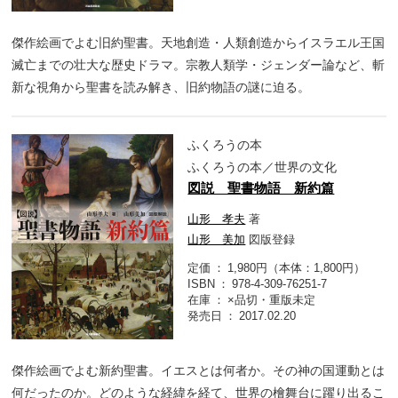
傑作絵画でよむ旧約聖書。天地創造・人類創造からイスラエル王国
滅亡までの壮大な歴史ドラマ。宗教人類学・ジェンダー論など、斬
新な視角から聖書を読み解き、旧約物語の謎に迫る。
ふくろうの本
ふくろうの本／世界の文化
図説 聖書物語 新約篇
山形 孝夫
著
山形 美加
図版登録
定価
1,980円（本体：1,800円）
ISBN
978-4-309-76251-7
在庫
×品切・重版未定
発売日
2017.02.20
傑作絵画でよむ新約聖書。イエスとは何者か。その神の国運動とは
何だったのか。どのような経緯を経て、世界の檜舞台に躍り出るこ