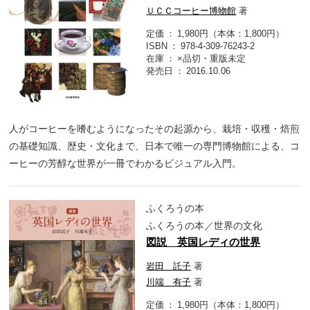
ＵＣＣコーヒー博物館
著
定価
1,980円（本体：1,800円）
ISBN
978-4-309-76243-2
在庫
×品切・重版未定
発売日
2016.10.06
人がコーヒーを嗜むようになったその起源から、栽培・収穫・焙煎
の基礎知識、歴史・文化まで、日本で唯一の専門博物館による、コ
ーヒーの芳醇な世界が一冊でわかるビジュアル入門。
ふくろうの本
ふくろうの本／世界の文化
図説 英国レディの世界
岩田 託子
著
川端 有子
著
定価
1,980円（本体：1,800円）