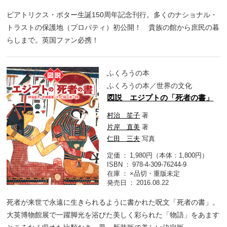
ビアトリクス・ポター生誕150周年記念刊行。多くのナショナル・
トラストの保護地（プロパティ）初公開！ 貴族の館から庶民の暮
らしまで。英国ファン必携！
ふくろうの本
ふくろうの本／世界の文化
図説 エジプトの「死者の書」
村治 笙子
著
片岸 直美
著
仁田 三夫
写真
定価
1,980円（本体：1,800円）
ISBN
978-4-309-76244-9
在庫
×品切・重版未定
発売日
2016.08.22
死者が来世で永遠に生きられるように書かれた呪文「死者の書」。
大英博物館展で一躍脚光を浴びた美しく彩られた「物語」をあます