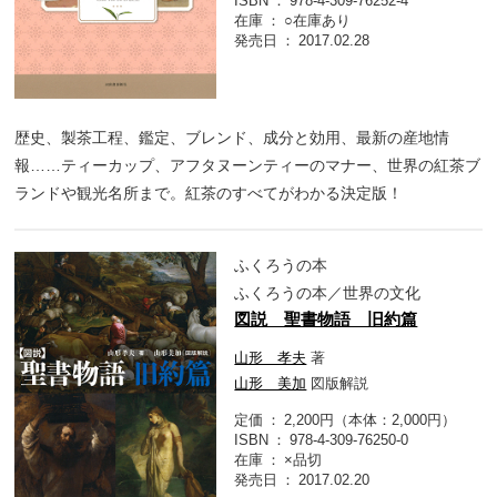
ISBN
978-4-309-76252-4
在庫
○在庫あり
発売日
2017.02.28
歴史、製茶工程、鑑定、ブレンド、成分と効用、最新の産地情
報……ティーカップ、アフタヌーンティーのマナー、世界の紅茶ブ
ランドや観光名所まで。紅茶のすべてがわかる決定版！
ふくろうの本
ふくろうの本／世界の文化
図説 聖書物語 旧約篇
山形 孝夫
著
山形 美加
図版解説
定価
2,200円（本体：2,000円）
ISBN
978-4-309-76250-0
在庫
×品切
発売日
2017.02.20