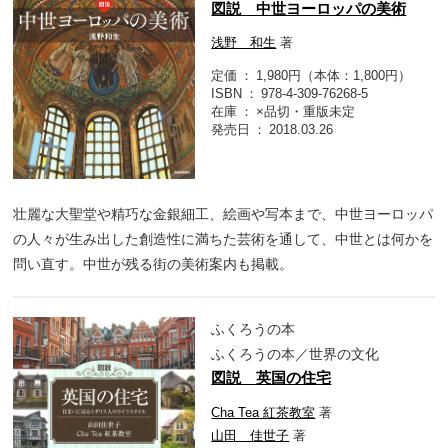
図説 中世ヨーロッパの美術
浅野 和生
著
定価
1,980円（本体：1,800円）
ISBN
978-4-309-76268-5
在庫
×品切・重版未定
発売日
2018.03.26
壮麗な大聖堂や精巧な金銀細工、絵画や写本まで、中世ヨーロッパ
の人々が生み出した創造性に満ちた芸術を通して、中世とは何かを
問い直す。中世が残る街の美術案内も掲載。
ふくろうの本
ふくろうの本／世界の文化
図説 英国の住宅
Cha Tea 紅茶教室
著
山田 佳世子
著