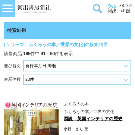
検索結果
[ シリーズ：
ふくろうの本／世界の文化
]の検索結果
該当商品
195
件中
41
～
60
件を表示
並び替え
表示件数
ふくろうの本
ふくろうの本／世界の文化
図説 英国インテリアの歴史
小野 まり
著