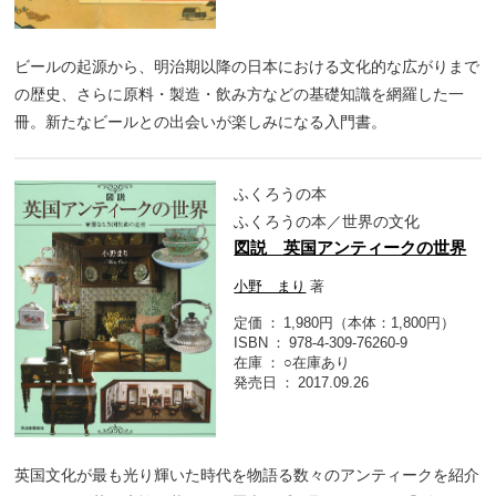
ビールの起源から、明治期以降の日本における文化的な広がりまで
の歴史、さらに原料・製造・飲み方などの基礎知識を網羅した一
冊。新たなビールとの出会いが楽しみになる入門書。
ふくろうの本
ふくろうの本／世界の文化
図説 英国アンティークの世界
小野 まり
著
定価
1,980円（本体：1,800円）
ISBN
978-4-309-76260-9
在庫
○在庫あり
発売日
2017.09.26
英国文化が最も光り輝いた時代を物語る数々のアンティークを紹介