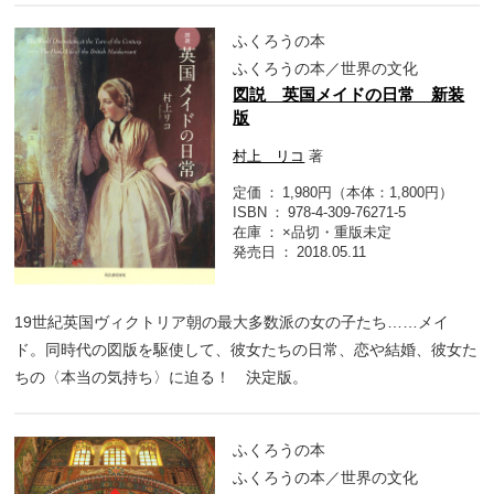
ふくろうの本
ふくろうの本／世界の文化
図説 英国メイドの日常 新装
版
村上 リコ
著
定価
1,980円（本体：1,800円）
ISBN
978-4-309-76271-5
在庫
×品切・重版未定
発売日
2018.05.11
19世紀英国ヴィクトリア朝の最大多数派の女の子たち……メイ
ド。同時代の図版を駆使して、彼女たちの日常、恋や結婚、彼女た
ちの〈本当の気持ち〉に迫る！ 決定版。
ふくろうの本
ふくろうの本／世界の文化