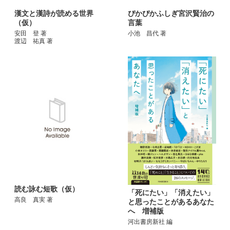
漢文と漢詩が読める世界
ぴかぴかふしぎ宮沢賢治の
（仮）
言葉
安田 登 著
小池 昌代 著
渡辺 祐真 著
読む詠む短歌（仮）
「死にたい」「消えたい」
高良 真実 著
と思ったことがあるあなた
へ 増補版
河出書房新社 編