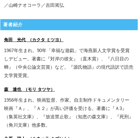
／山崎ナオコーラ／吉田篤弘
著者紹介
角田 光代 （カクタ ミツヨ）
1967年生まれ。90年「幸福な遊戯」で海燕新人文学賞を受賞
しデビュー。著書に『対岸の彼女』（直木賞）、『八日目の
蝉』（中央公論文芸賞）など。『源氏物語』の現代語訳で読売
文学賞受賞。
森 達也 （モリ タツヤ）
1956年生まれ。映画監督、作家。自主制作ドキュメンタリー
映画『Ａ』、『Ａ２』が高い評価を受ける。著書に『Ａ3』
（集英社文庫）、『放送禁止歌』（知恵の森文庫）、『死刑』
（角川文庫）他多数。