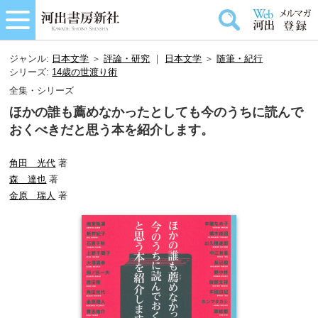
ジャンル:
日本文学
＞
評論・研究
｜
日本文学
＞
随筆・紀行
シリーズ:
14歳の世渡り術
全集・シリーズ
ほかの誰も薦めなかったとしても今のうちに読んで
おくべきだと思う本を紹介します。
角田 光代
著
森 達也
著
金原 瑞人
著