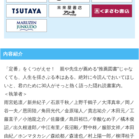
内容紹介
「定番」をくつがえせ！ 親や先生が薦める“推薦図書”じゃな
くても、人生を揺さぶる本はある。絶対に今読んでおいてほし
いと、君のために30人がそっと熱く語った隠れ読書案内。
＜執筆者＞
雨宮処凛／新井紀子／石原千秋／上野千鶴子／大澤真幸／岡ノ
谷一夫／恩田陸／角田光代／金原瑞人／貴志祐介／木田元／工
藤直子／小池龍之介／佐藤優／島田裕巳／辛酸なめ子／橘木俊
詔／出久根達郎／中江有里／長沼毅／野中柊／服部文祥／本田
由紀／ホンマタカシ／森絵都／森達也／村上陽一郎／柳澤桂子