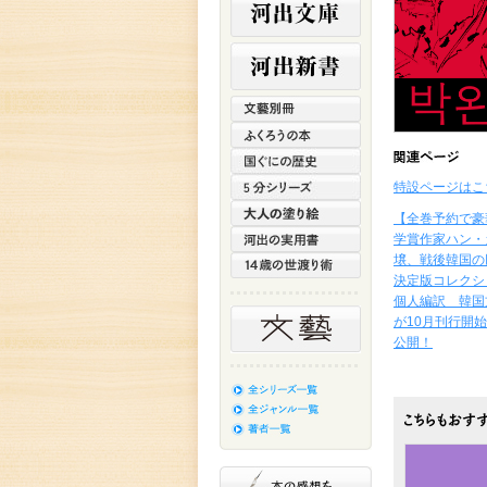
特設ページはこ
【全巻予約で豪
学賞作家ハン・
壌、戦後韓国の
決定版コレクシ
個人編訳 韓国
が10月刊行開
公開！