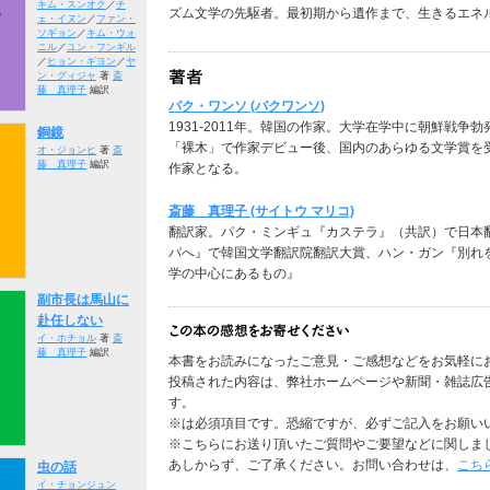
キム・スンオク
／
チ
ズム文学の先駆者。最初期から遺作まで、生きるエネ
ェ・イヌン
／
ファン・
ソギョン
／
キム・ウォ
ニル
／
ユン・フンギル
／
ヒョン・ギヨン
／
ヤ
ン・グィジャ
著
斎
藤 真理子
編訳
パク・ワンソ (パクワンソ)
1931-2011年。韓国の作家。大学在学中に朝鮮戦争
銅鏡
「裸木」で作家デビュー後、国内のあらゆる文学賞を
オ・ジョンヒ
著
斎
藤 真理子
編訳
作家となる。
斎藤 真理子 (サイトウ マリコ)
翻訳家。パク・ミンギュ『カステラ』（共訳）で日本
パへ』で韓国文学翻訳院翻訳大賞、ハン・ガン『別れ
学の中心にあるもの』
副市長は馬山に
赴任しない
イ・ホチョル
著
斎
藤 真理子
編訳
本書をお読みになったご意見・ご感想などをお気軽に
投稿された内容は、弊社ホームページや新聞・雑誌広
す。
※は必須項目です。恐縮ですが、必ずご記入をお願い
※こちらにお送り頂いたご質問やご要望などに関しま
あしからず、ご了承ください。お問い合わせは、
こち
虫の話
イ・チョンジュン