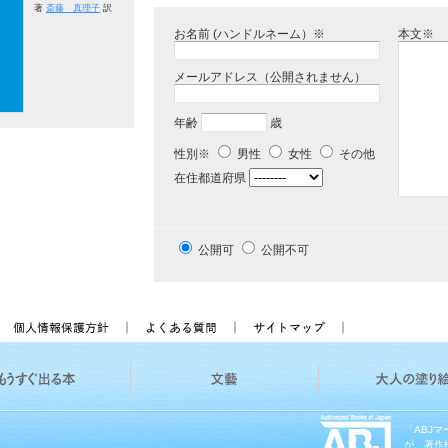
著
斎藤 真理子
訳
お名前 (ハンドルネーム）※
本文※
メールアドレス（公開されません）
年齢
歳
性別※
男性
女性
その他
在住都道府県
公開可
公開不可
「ABJ
が、著作