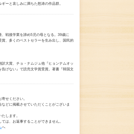
ルギーと哀しみに満ちた怒涛の作品群。
勃発、戦後学業を諦め5児の母となる。39歳に
受賞、多くのベストセラーを生み出し、国民的
翻訳大賞、チョ・ナムジュ他『ヒョンナムオッ
を告げない』で読売文学賞受賞。著書『韓国文
お寄せください。
告などに掲載させていただくことがございま
いたします。
しては、お返事することができません。
ら
へ