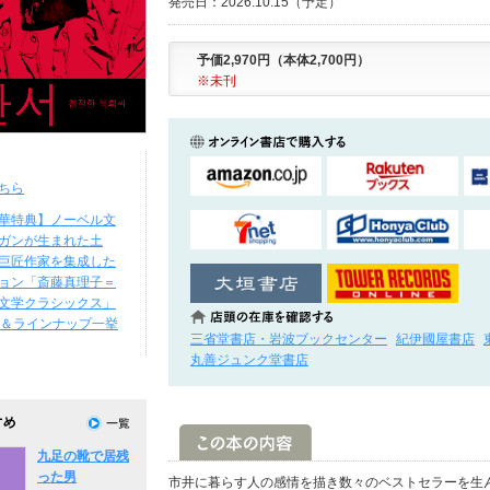
発売日：2026.10.15（予定）
予価2,970円（本体2,700円）
※未刊
ちら
華特典】ノーベル文
ガンが生まれた土
巨匠作家を集成した
ョン「斎藤真理子＝
文学クラシックス」
始＆ラインナップ一挙
三省堂書店・岩波ブックセンター
紀伊國屋書店
丸善ジュンク堂書店
九足の靴で居残
った男
市井に暮らす人の感情を描き数々のベストセラーを生