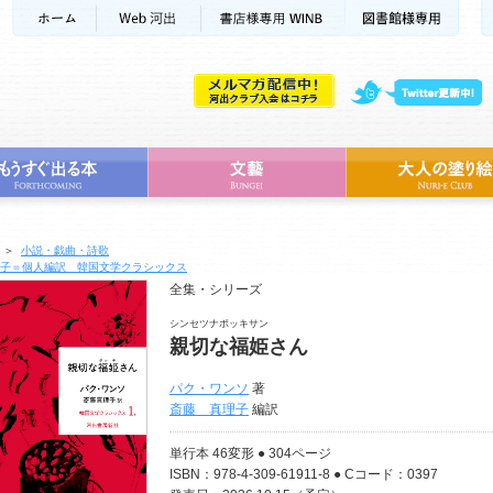
＞
小説・戯曲・詩歌
子＝個人編訳 韓国文学クラシックス
全集・シリーズ
シンセツナポッキサン
親切な福姫さん
パク・ワンソ
著
斎藤 真理子
編訳
単行本 46変形 ● 304ページ
ISBN：978-4-309-61911-8 ● Cコード：0397