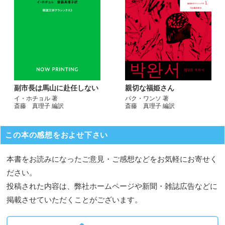
副市長は馬山に赴任しない
親切な福姫さん
イ・ホチョル 著
パク・ワンソ 著
斎藤 真理子 編訳
斎藤 真理子 編訳
この本の感想をおよせ下さい
本書をお読みになったご意見・ご感想などをお気軽にお寄せく
ださい。
投稿された内容は、弊社ホームページや新聞・雑誌広告などに
掲載させていただくことがございます。