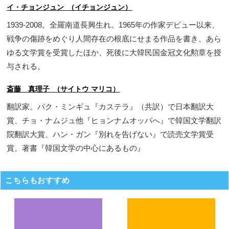
イ・チョンジュン （イチョンジュン）
1939-2008。全羅南道長興生れ。1965年の作家デビュー以来、
戦争の傷跡をめぐり人間存在の根底にせまる作品を書き、あら
ゆる文学賞を受賞したほか、死後に大韓民国金冠文化勲章を授
与される。
斎藤 真理子 （サイトウ マリコ）
翻訳家。パク・ミンギュ『カステラ』（共訳）で日本翻訳大
賞、チョ・ナムジュ他『ヒョンナムオッパへ』で韓国文学翻訳
院翻訳大賞、ハン・ガン『別れを告げない』で読売文学賞受
賞。著書『韓国文学の中心にあるもの』
こちらもおすすめ