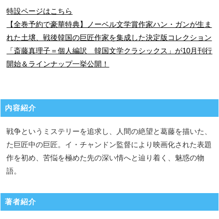
特設ページはこちら
【全巻予約で豪華特典】ノーベル文学賞作家ハン・ガンが生ま
れた土壌、戦後韓国の巨匠作家を集成した決定版コレクション
「斎藤真理子＝個人編訳 韓国文学クラシックス」が10月刊行
開始＆ラインナップ一挙公開！
内容紹介
戦争というミステリーを追求し、人間の絶望と葛藤を描いた、
た巨匠中の巨匠。イ・チャンドン監督により映画化された表題
作を初め、苦悩を極めた先の深い情へと辿り着く、魅惑の物
語。
著者紹介