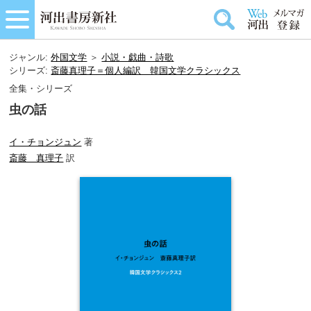
ジャンル:
外国文学
＞
小説・戯曲・詩歌
シリーズ:
斎藤真理子＝個人編訳 韓国文学クラシックス
全集・シリーズ
虫の話
イ・チョンジュン
著
斎藤 真理子
訳