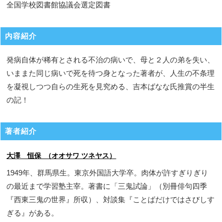
全国学校図書館協議会選定図書
内容紹介
発病自体が稀有とされる不治の病いで、母と２人の弟を失い、
いままた同じ病いで死を待つ身となった著者が、人生の不条理
を凝視しつつ自らの生死を見究める、吉本ばなな氏推賞の半生
の記！
著者紹介
大澤 恒保 （オオサワ ツネヤス）
1949年、群馬県生。東京外国語大学卒。肉体が許すぎりぎり
の最近まで学習塾主宰。著書に「三鬼試論」（別冊俳句四季
『西東三鬼の世界』所収）、対談集『ことばだけではさびしす
ぎる』がある。