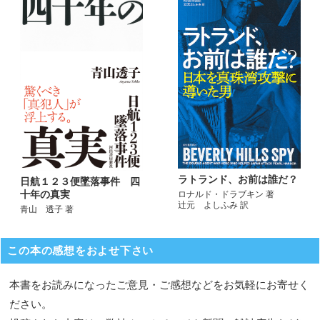
ラトランド、お前は誰だ？
日航１２３便墜落事件 四
十年の真実
ロナルド・ドラブキン 著
辻元 よしふみ 訳
青山 透子 著
この本の感想をおよせ下さい
本書をお読みになったご意見・ご感想などをお気軽にお寄せく
ださい。