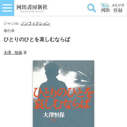
ジャンル:
ノンフィクション
単行本
ひとりのひとを哀しむならば
大澤 恒保
著