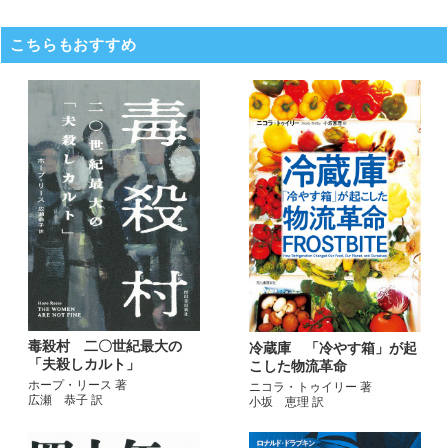
こちらもおすすめ
毒殺村 二〇世紀最大の
冷蔵庫 「冷やす箱」が起
「夫殺しカルト」
こした物流革命
ホープ・リース 著
ニコラ・トゥイリー 著
広瀬 恭子 訳
小坂 恵理 訳