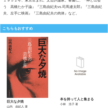
１９５２年、東京生まれ。文芸評論家。著書に、『神と出会
う 高橋たか子論』『三島由紀夫vs.司馬遼太郎』『三島由紀
夫、左手に映画』『三島由紀夫の肉体』など。
こちらもおすすめ
本を持って人と集まる
巨大な夕焼
小林 浩子 著
山内 由紀人 著