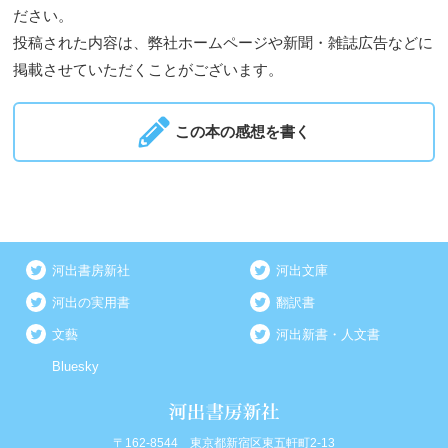
ださい。
投稿された内容は、弊社ホームページや新聞・雑誌広告などに
掲載させていただくことがございます。
この本の感想を書く
河出書房新社
河出文庫
河出の実用書
翻訳書
文藝
河出新書・人文書
Bluesky
〒162-8544 東京都新宿区東五軒町2-13