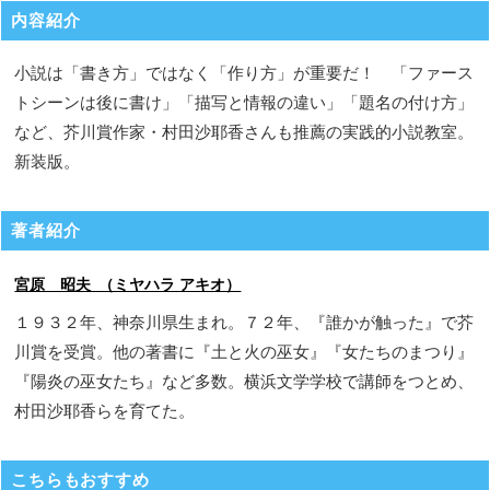
内容紹介
小説は「書き方」ではなく「作り方」が重要だ！ 「ファース
トシーンは後に書け」「描写と情報の違い」「題名の付け方」
など、芥川賞作家・村田沙耶香さんも推薦の実践的小説教室。
新装版。
著者紹介
宮原 昭夫 （ミヤハラ アキオ）
１９３２年、神奈川県生まれ。７２年、『誰かが触った』で芥
川賞を受賞。他の著書に『土と火の巫女』『女たちのまつり』
『陽炎の巫女たち』など多数。横浜文学学校で講師をつとめ、
村田沙耶香らを育てた。
こちらもおすすめ