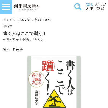
ジャンル:
日本文学
＞
評論・研究
単行本
書く人はここで躓く！
作家が明かす小説の「作り方」
宮原 昭夫
著