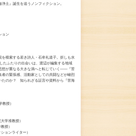
海浄土』誕生を追うノンフィクション。
ション
現を模索する若き詩人・石牟礼道子。折しも水
介したふたりの出会いは、渡辺が編集する地域
思想が重なる大きな渦へと転じていく――『苦
集者の緊張感、活動家としての共闘などが峻烈
いたのか？ 知られざる証言や資料から『苦海
学教授）
院大学准教授）
学教授）
クションライター）