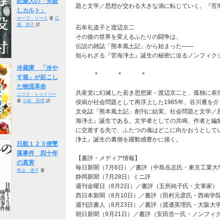
紀最大の「夫殺
題と文学／思想が交わる大きな渦に転じていく。『苦
しカルト」
ホープ・リース
著
広
瀬 恭子
訳
石牟礼道子と渡辺京二
その後の世界を変えるふたりの闘争は、
伝説の雑誌「熊本風土記」から始まった――
知られざる『苦海浄土』誕生の秘密に迫るノンフィク
冷蔵庫 「冷や
＊ ＊ ＊
す箱」が起こし
た物流革命
共産党に幻滅した若き思想家・渡辺京二と、孤独に表
ニコラ・トゥイリー
著
小坂 恵理
訳
俣病が社会問題として再浮上した1965年、谷川雁を
文化誌「熊本風土記」創刊に結実。社会問題と文学／
海浄土』誕生である。文学者としての共鳴、作者と編
に交差する先で、ふたつの魂はどこに向かおうとして
浄土』誕生の裏側を躍動感豊かに描く。
日航１２３便墜
落事件 四十年
【書評・メディア情報】
の真実
毎日新聞（7月6日）／書評（中島岳志氏・東京工業大
青山 透子
著
静岡新聞（7月28日）ミニ評
週刊金曜日（8月2日）／書評（五所純子氏・文筆家）
西日本新聞（8月10日）／書評（田村元彦氏・西南学
週刊読書人（8月23日）／書評（渡邊英理氏・大阪大
朝日新聞（9月21日）／書評（安田浩一氏・ノンフィ