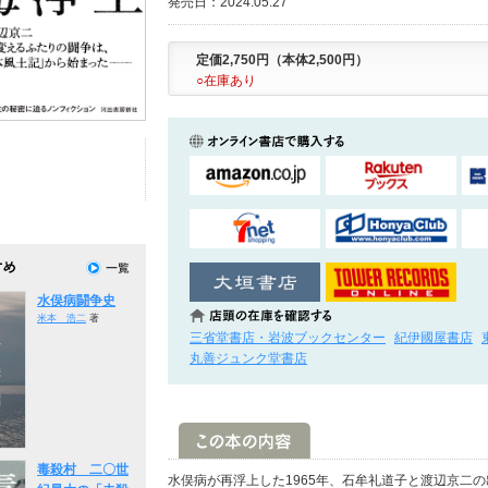
発売日：2024.05.27
定価2,750円（本体2,500円）
○在庫あり
水俣病闘争史
米本 浩二
著
三省堂書店・岩波ブックセンター
紀伊國屋書店
丸善ジュンク堂書店
毒殺村 二〇世
水俣病が再浮上した1965年、石牟礼道子と渡辺京二