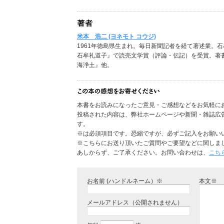
米本 浩二 (ヨネモト コウジ)
1961年徳島県生まれ。毎日新聞記者を経て著述業。石
石牟礼道子』で読売文学賞（評論・伝記）を受賞。著
海浄土』他。
本書をお読みになったご意見・ご感想などをお気軽に
投稿された内容は、弊社ホームページや新聞・雑誌広
す。
※は必須項目です。恐縮ですが、必ずご記入をお願い
※こちらにお送り頂いたご質問やご要望などに関しま
あしからず、ご了承ください。お問い合わせは、
こち
お名前 (ハンドルネーム）※
本文※
メールアドレス（公開されません）