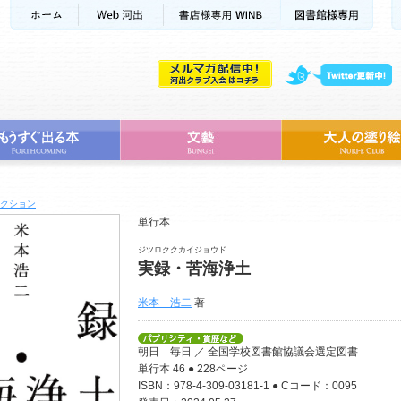
クション
単行本
ジツロククカイジョウド
実録・苦海浄土
米本 浩二
著
朝日 毎日 ／ 全国学校図書館協議会選定図書
単行本 46 ● 228ページ
ISBN：978-4-309-03181-1 ● Cコード：0095