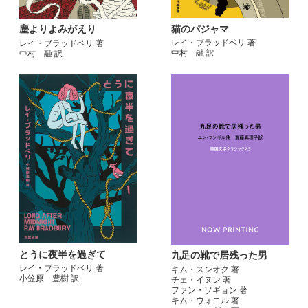
猫のパジャマ
塵よりよみがえり
レイ・ブラッドベリ 著
レイ・ブラッドベリ 著
中村 融 訳
中村 融 訳
とうに夜半を過ぎて
九足の靴で居残った男
レイ・ブラッドベリ 著
キム・スンオク 著
小笠原 豊樹 訳
チェ・イヌン 著
ファン・ソギョン 著
キム・ウォニル 著