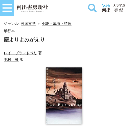
ジャンル:
外国文学
＞
小説・戯曲・詩歌
単行本
塵よりよみがえり
レイ・ブラッドベリ
著
中村 融
訳