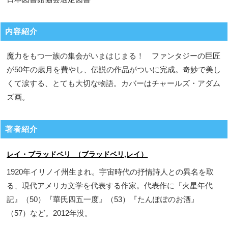
内容紹介
魔力をもつ一族の集会がいまはじまる！ ファンタジーの巨匠
が50年の歳月を費やし、伝説の作品がついに完成。奇妙で美し
くて涙する、とても大切な物語。カバーはチャールズ・アダム
ズ画。
著者紹介
レイ・ブラッドベリ （ブラッドベリ,レイ）
1920年イリノイ州生まれ。宇宙時代の抒情詩人との異名を取
る、現代アメリカ文学を代表する作家。代表作に『火星年代
記』（50）『華氏四五一度』（53）『たんぽぽのお酒』
（57）など。2012年没。