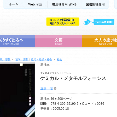
想・宗教
＞
哲学・思想
｜
政治・経済・社会
＞
社会
単行本
ケミカルメタモルフォーシス
ケミカル・メタモルフォーシス
遠藤 徹
著
単行本 46 ● 208ページ
ISBN：978-4-309-25190-5 ● Cコード：0036
発売日：2005.05.18