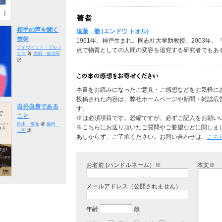
相手の声を聞く
遠藤 徹 (エンドウ トオル)
技術
1961年、神戸生まれ。同志社大学助教授。2003年
デイヴィッド・ブルッ
点で物質としての人間の変容を追究する研究者でもあ
クス
著
吉田 俊太郎
訳
本書をお読みになったご意見・ご感想などをお気軽に
投稿された内容は、弊社ホームページや新聞・雑誌広
自分自身である
す。
こと
※は必須項目です。恐縮ですが、必ずご記入をお願い
鈴木 俊隆
著
藤田
※こちらにお送り頂いたご質問やご要望などに関しま
一照
訳
あしからず、ご了承ください。お問い合わせは、
こち
お名前 (ハンドルネーム）※
本文※
メールアドレス（公開されません）
年齢
歳