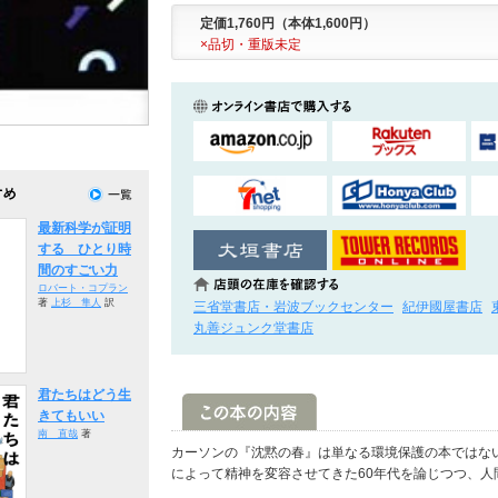
定価1,760円（本体1,600円）
×品切・重版未定
最新科学が証明
する ひとり時
間のすごい力
ロバート・コプラン
著
上杉 隼人
訳
三省堂書店・岩波ブックセンター
紀伊國屋書店
丸善ジュンク堂書店
君たちはどう生
きてもいい
南 直哉
著
カーソンの『沈黙の春』は単なる環境保護の本ではな
によって精神を変容させてきた60年代を論じつつ、人