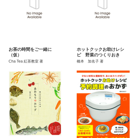
お茶の時間をご一緒に
ホットクックお助けレシ
（仮）
ピ 野菜のつくりおき
Cha Tea 紅茶教室 著
橋本 加名子 著