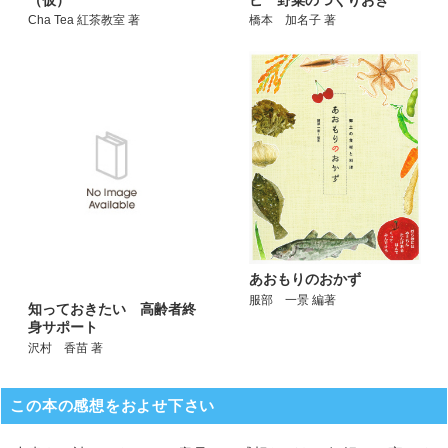
Cha Tea 紅茶教室 著
橋本 加名子 著
あおもりのおかず
服部 一景 編著
知っておきたい 高齢者終
身サポート
沢村 香苗 著
この本の感想をおよせ下さい