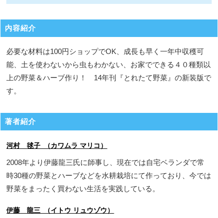
内容紹介
必要な材料は100円ショップでOK、成長も早く一年中収穫可
能、土を使わないから虫もわかない、お家でできる４０種類以
上の野菜＆ハーブ作り！ 14年刊『とれたて野菜』の新装版で
す。
著者紹介
河村 毬子 （カワムラ マリコ）
2008年より伊藤龍三氏に師事し、現在では自宅ベランダで常
時30種の野菜とハーブなどを水耕栽培にて作っており、今では
野菜をまったく買わない生活を実践している。
伊藤 龍三 （イトウ リュウゾウ）