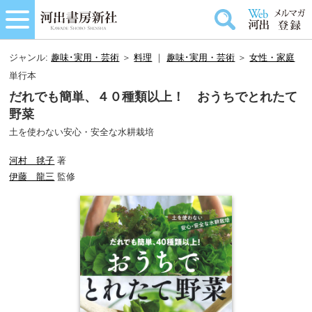
ジャンル:
趣味･実用・芸術
＞
料理
｜
趣味･実用・芸術
＞
女性・家庭
単行本
だれでも簡単、４０種類以上！ おうちでとれたて
野菜
土を使わない安心・安全な水耕栽培
河村 毬子
著
伊藤 龍三
監修