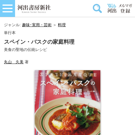
ジャンル:
趣味･実用・芸術
＞
料理
単行本
スペイン・バスクの家庭料理
美食の聖地の伝統レシピ
丸山 久美
著