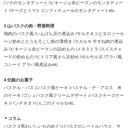
/ツナのモンタディート /ピキージョ赤ピーマンのモンタディー
ト /チーズとトマトコンフィチュールのモンタディートetc.
3 山バスクの肉・野菜料理
鶏肉のバスク風 /いんげん豆の煮込み /サルテネコとタロソーセ
ージ炒めととうもろこし粉の薄焼き /スカルキ 牛すね肉の煮込
み /ピキージョ赤ピーマンの詰めもの /メネストラ /スイスチャ
ードの炒めもの /ビトリア風そら豆炒め /ポルサルダ /アラバ風
コシード アラバ風煮込みetc.
4 伝統のお菓子
パステル・バスコバスク風ケーキ /パステル・デ・アロス 米
のケーキ /ゴシュバスク風クリームデザート /バスクチーズケー
キ /パンチネタ /りんごのドゥルセetc.
＊コラム
バスク３県おいしいものめぐり/バスクのシードルハウス、サ