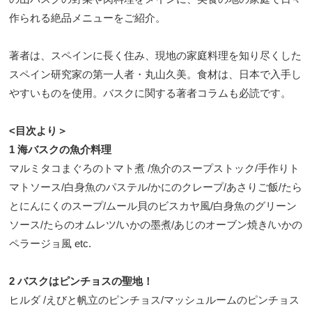
作られる絶品メニューをご紹介。
著者は、スペインに長く住み、現地の家庭料理を知り尽くした
スペイン研究家の第一人者・丸山久美。食材は、日本で入手し
やすいものを使用。バスクに関する著者コラムも必読です。
<目次より＞
1 海バスクの魚介料理
マルミタコまぐろのトマト煮 /魚介のスープストック/手作りト
マトソース/白身魚のパステル/かにのクレープ/あさりご飯/たら
とにんにくのスープ/ムール貝のビスカヤ風/白身魚のグリーン
ソース/たらのオムレツ/いかの墨煮/あじのオーブン焼き/いかの
ペラージョ風 etc.
2 バスクはピンチョスの聖地！
ヒルダ /えびと帆立のピンチョス/マッシュルームのピンチョス