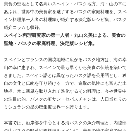
美食の聖地として名高いスペイン・バスク地方。海・山の幸に
あふれ、世界中の美食家を魅了するバスクの家庭料理を、スペ
イン料理第一人者の料理家が紹介する決定版レシピ集。バスク
紹介コラムも収録。
スペイン料理研究家の第一人者・丸山久美による、美食の
聖地・バスクの家庭料理、決定版レシピ集。
スペインとフランスの国境地域に広がるバスク地方は、海の幸
山の幸に恵まれ、スペインで最も早くから美食の伝統を築いて
きました。スペイン語とは異なったバスク語を公用語とし、独
自の文化と伝統を守り続ける一方で、進取の気性にも富んだ土
地柄。常に新風を取り入れて進化するその料理は、今や世界中
の注目の的。バスクの町サン・セバスチャンは、人口当たりの
ミシュランの星の密集度世界一を誇ります。
本書では、沿岸部を中心とする海バスクの魚介料理と、内陸部
の山バスクの野菜や肉料理をメインに、美食の地の家庭で日々