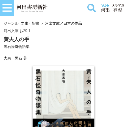
ジャンル:
文庫・新書
＞
河出文庫／日本の作品
河出文庫 お29-1
黄夫人の手
黒石怪奇物語集
大泉 黒石
著