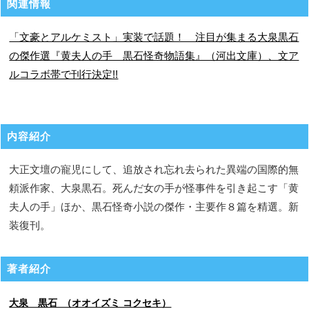
関連情報
「文豪とアルケミスト」実装で話題！ 注目が集まる大泉黒石
の傑作選『黄夫人の手 黒石怪奇物語集』（河出文庫）、文ア
ルコラボ帯で刊行決定!!
内容紹介
大正文壇の寵児にして、追放され忘れ去られた異端の国際的無
頼派作家、大泉黒石。死んだ女の手が怪事件を引き起こす「黄
夫人の手」ほか、黒石怪奇小説の傑作・主要作８篇を精選。新
装復刊。
著者紹介
大泉 黒石 （オオイズミ コクセキ）