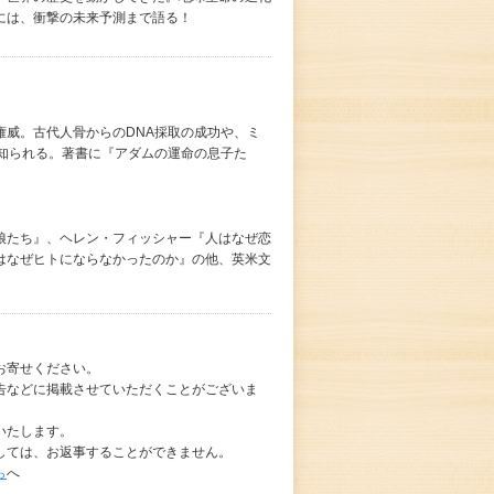
には、衝撃の未来予測まで語る！
権威。古代人骨からのDNA採取の成功や、ミ
で知られる。著書に『アダムの運命の息子た
娘たち』、ヘレン・フィッシャー『人はなぜ恋
はなぜヒトにならなかったのか』の他、英米文
お寄せください。
告などに掲載させていただくことがございま
いたします。
しては、お返事することができません。
ら
へ