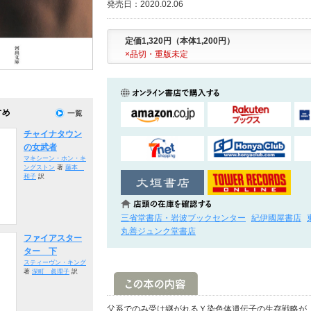
発売日：2020.02.06
定価1,320円（本体1,200円）
×品切・重版未定
チャイナタウン
の女武者
マキシーン・ホン・キ
ングストン
著
藤本
和子
訳
三省堂書店・岩波ブックセンター
紀伊國屋書店
丸善ジュンク堂書店
ファイアスター
ター 下
スティーヴン・キング
著
深町 眞理子
訳
父系でのみ受け継がれるＹ染色体遺伝子の生存戦略が