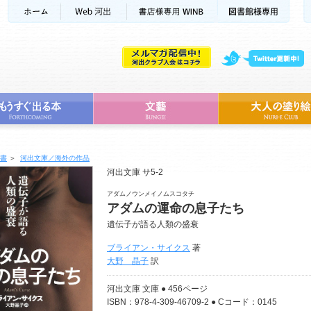
書
＞
河出文庫／海外の作品
河出文庫 サ5-2
アダムノウンメイノムスコタチ
アダムの運命の息子たち
遺伝子が語る人類の盛衰
ブライアン・サイクス
著
大野 晶子
訳
河出文庫 文庫 ● 456ページ
ISBN：978-4-309-46709-2 ● Cコード：0145