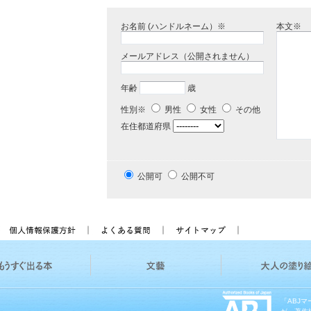
お名前 (ハンドルネーム）※
本文※
メールアドレス（公開されません）
年齢
歳
性別※
男性
女性
その他
在住都道府県
公開可
公開不可
「ABJ