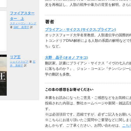
史を再検証し、人類の戦争や暴力の背景を解明。さら
ファイアスター
ター 上
スティーヴン・キング
著
深町 眞理子
訳
ブライアン・サイクス (サイクス,ブライアン)
オックスフォード大学名誉教授。人類遺伝学の国際的
トコンドリアDNA解析による人類の系図の解明など
ち』など。
リア王
大野 晶子 (オオノ アキコ)
シェイクスピア
著
石
翻訳家。訳書にブライアン・サイクス『イヴの七人の
井 美樹子
訳
に落ちるのか？』、ジョン・コーエン『チンパンジー
学の翻訳も多数。
本書をお読みになったご意見・ご感想などをお気軽に
投稿された内容は、弊社ホームページや新聞・雑誌広
す。
※は必須項目です。恐縮ですが、必ずご記入をお願い
※こちらにお送り頂いたご質問やご要望などに関しま
あしからず、ご了承ください。お問い合わせは、
こち