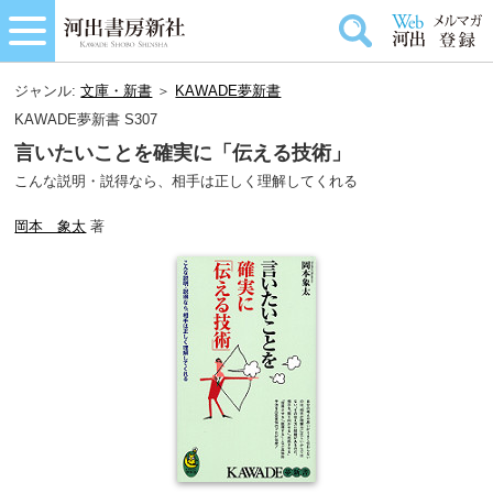
ジャンル:
文庫・新書
＞
KAWADE夢新書
KAWADE夢新書 S307
言いたいことを確実に「伝える技術」
こんな説明・説得なら、相手は正しく理解してくれる
岡本 象太
著