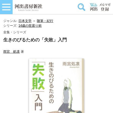
ジャンル:
日本文学
＞
随筆・紀行
シリーズ:
14歳の世渡り術
全集・シリーズ
生きのびるための「失敗」入門
雨宮 処凛
著