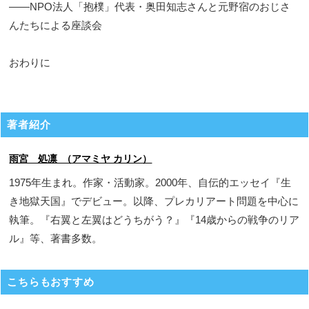
――NPO法人「抱樸」代表・奥田知志さんと元野宿のおじさ
んたちによる座談会
おわりに
著者紹介
雨宮 処凛 （アマミヤ カリン）
1975年生まれ。作家・活動家。2000年、自伝的エッセイ『生
き地獄天国』でデビュー。以降、プレカリアート問題を中心に
執筆。『右翼と左翼はどうちがう？』『14歳からの戦争のリア
ル』等、著書多数。
こちらもおすすめ