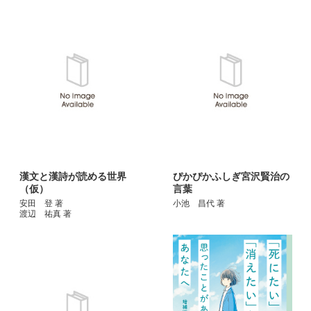
漢文と漢詩が読める世界
ぴかぴかふしぎ宮沢賢治の
（仮）
言葉
安田 登 著
小池 昌代 著
渡辺 祐真 著