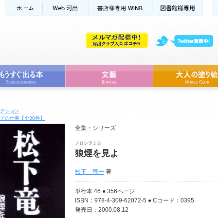
クション
その仕事【全30巻】
全集・シリーズ
ノロシヲミヨ
狼煙を見よ
松下 竜一
著
単行本 46 ● 356ページ
ISBN：978-4-309-62072-5 ● Cコード：0395
発売日：2000.08.12