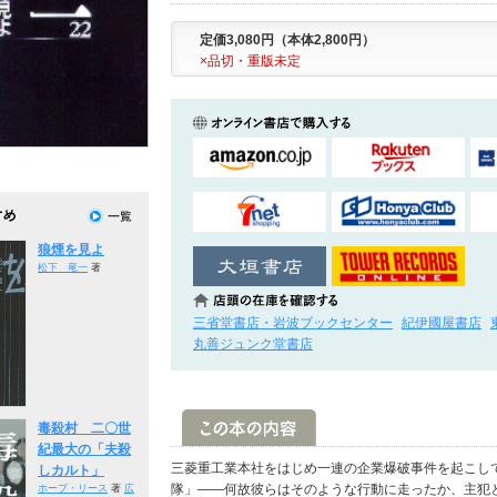
定価3,080円（本体2,800円）
×品切・重版未定
狼煙を見よ
松下 竜一
著
三省堂書店・岩波ブックセンター
紀伊國屋書店
丸善ジュンク堂書店
毒殺村 二〇世
紀最大の「夫殺
三菱重工業本社をはじめ一連の企業爆破事件を起こし
しカルト」
隊」――何故彼らはそのような行動に走ったか、主犯
ホープ・リース
著
広