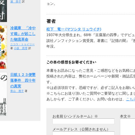
瀬 恭子
訳
ョン。
冷蔵庫 「冷や
松下 竜一 (マツシタ リュウイチ)
す箱」が起こし
1937年大分県生まれ。68年『豆腐屋の四季』でデビ
た物流革命
談社ノンフィクション賞受賞。著書に『記憶の闇』『
ニコラ・トゥイリー
年没。
著
小坂 恵理
訳
本書をお読みになったご意見・ご感想などをお気軽に
日航１２３便墜
投稿された内容は、弊社ホームページや新聞・雑誌広
落事件 四十年
す。
の真実
※は必須項目です。恐縮ですが、必ずご記入をお願い
青山 透子
著
※こちらにお送り頂いたご質問やご要望などに関しま
あしからず、ご了承ください。お問い合わせは、
こち
お名前 (ハンドルネーム）※
本文※
メールアドレス（公開されません）