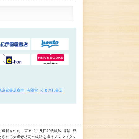
東京都書店案内
有隣堂
くまざわ書店
て逮捕された「東アジア反日武装戦線《狼》部
とされる大道寺将司の軌跡を追うノンフィクシ