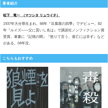
著者紹介
松下 竜一 （マツシタ リュウイチ）
1937年大分県生まれ。68年『豆腐屋の四季』でデビュー。82
年『ルイズ――父に貰いし名は』で講談社ノンフィクション賞
受賞。著書に『記憶の闇』『怒りて言う、逃亡には非ず』など
がある。04年没。
こちらもおすすめ