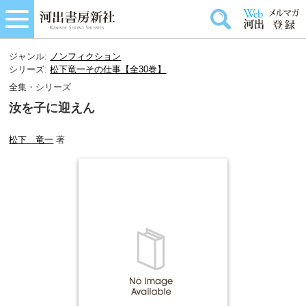
ジャンル:
ノンフィクション
シリーズ:
松下竜一その仕事【全30巻】
全集・シリーズ
汝を子に迎えん
松下 竜一
著