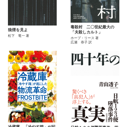
毒殺村 二〇世紀最大の
狼煙を見よ
「夫殺しカルト」
松下 竜一 著
ホープ・リース 著
広瀬 恭子 訳
冷蔵庫 「冷やす箱」が起