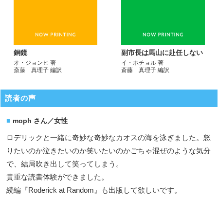
銅鏡
副市長は馬山に赴任しない
オ・ジョンヒ 著
イ・ホチョル 著
斎藤 真理子 編訳
斎藤 真理子 編訳
読者の声
moph さん／女性
ロデリックと一緒に奇妙な奇妙なカオスの海を泳ぎました。怒
りたいのか泣きたいのか笑いたいのかごちゃ混ぜのような気分
で、結局吹き出して笑ってしまう。
貴重な読書体験ができました。
続編『Roderick at Random』も出版して欲しいです。