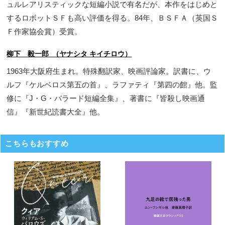
ュルレアリスティックな短編小説で有名だが、本作をはじめと
するロボットＳＦも高い評価を得る。84年、ＢＳＦＡ（英国Ｓ
Ｆ作家協会賞）受賞。
柳下 毅一郎 （ヤナシタ キイチロウ）
1963年大阪府生まれ。特殊翻訳家、映画評論家。訳書に、ウ
ルフ『ケルベロス第五の首』、ラファティ『第四の館』他。監
修に『J・G・バラード短編全集』、著書に『皆殺し映画通
信』『新世紀読書大全』他。
こちらもおすすめ