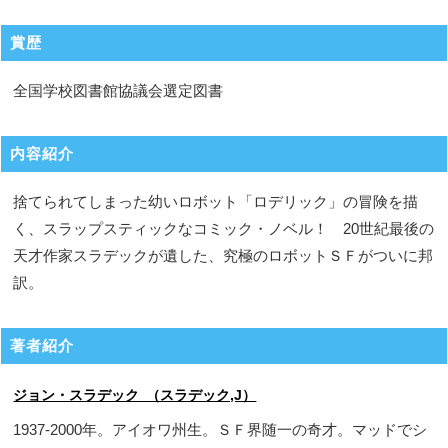
賞歴
全国学校図書館協議会選定図書
内容紹介
捨てられてしまった幼いロボット「ロデリック」の冒険を描
く、スラップスティックなコミック・ノベル！ 20世紀最後の
天才作家スラデックが遺した、究極のロボットＳＦがついに邦
訳。
著者紹介
ジョン・スラデック （スラデック,J）
1937-2000年。アイオワ州生。ＳＦ界随一の奇才。マッドでシ