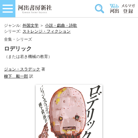
ジャンル:
外国文学
＞
小説・戯曲・詩歌
シリーズ:
ストレンジ・フィクション
全集・シリーズ
ロデリック
（または若き機械の教育）
ジョン・スラデック
著
柳下 毅一郎
訳