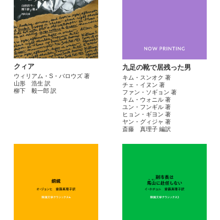
クィア
九足の靴で居残った男
ウィリアム・S・バロウズ 著
キム・スンオク 著
山形 浩生 訳
チェ・イヌン 著
柳下 毅一郎 訳
ファン・ソギョン 著
キム・ウォニル 著
ユン・フンギル 著
ヒョン・ギヨン 著
ヤン・グィジャ 著
斎藤 真理子 編訳