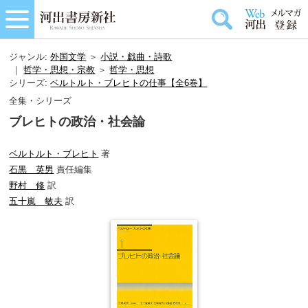
ジャンル:
外国文学
＞
小説・戯曲・詩歌
｜
哲学・思想・宗教
＞
哲学・思想
シリーズ:
ベルトルト・ブレヒトの仕事【全6巻】
全集・シリーズ
ブレヒトの政治・社会論
ベルトルト・ブレヒト
著
石黒 英男
責任編集
野村 修
訳
五十嵐 敏夫
訳