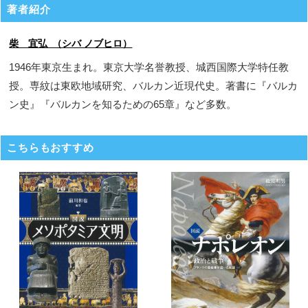
著者紹介
柴 宜弘 （シバ ノブヒロ）
1946年東京生まれ。東京大学名誉教授、城西国際大学特任教
授。専紋は東欧地域研究、バルカン近現代史。著書に『バルカ
ン史』『バルカンを知るための65章』など多数。
こちらもおすすめ