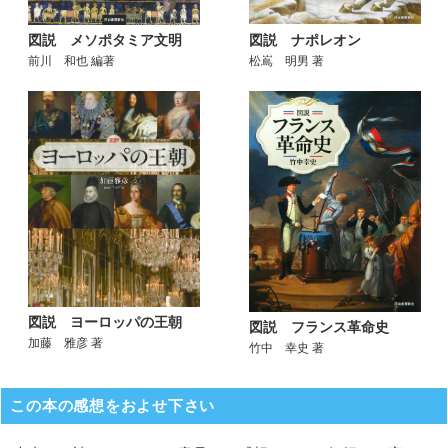
図説 ナポレオン
図説 メソポタミア文明
松嶌 明男 著
前川 和也 編著
図説 ヨーロッパの王朝
図説 フランス革命史
加藤 雅彦 著
竹中 幸史 著
この本の感想をおよせ下さい