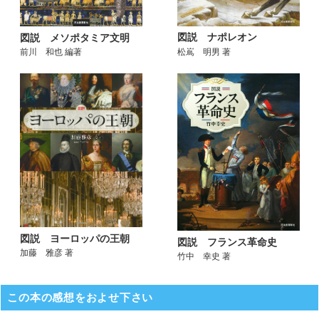
図説 ナポレオン
図説 メソポタミア文明
松嶌 明男 著
前川 和也 編著
図説 ヨーロッパの王朝
図説 フランス革命史
加藤 雅彦 著
竹中 幸史 著
この本の感想をおよせ下さい