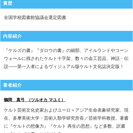
賞歴
全国学校図書館協議会選定図書
内容紹介
『ケルズの書』『ダロウの書』の細部、アイルランドやコーン
ウォールに残されたケルト十字架、数々の金工芸品、神話・伝
説――第一人者によるヴィジュアル版ケルト文化誌決定版！
著者紹介
鶴岡 真弓 （ツルオカ マユミ）
ケルト芸術文化史家およびユーロ＝アジア生命表象研究家。現
在、多摩美術大学・芸術人類学研究所長／芸術学科教授。著書
に『ケルトの想像力』『ケルト 再生の思想』など多数、訳書