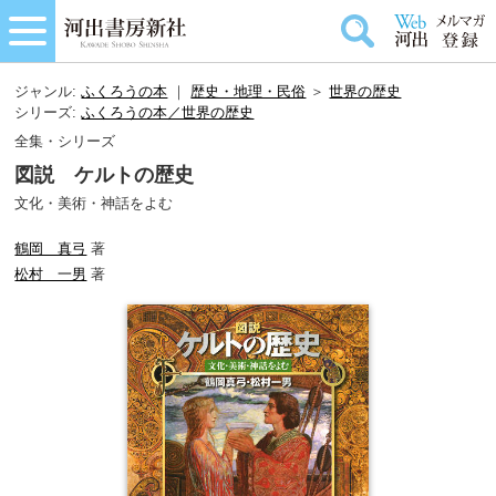
ジャンル:
ふくろうの本
｜
歴史・地理・民俗
＞
世界の歴史
シリーズ:
ふくろうの本／世界の歴史
全集・シリーズ
図説 ケルトの歴史
文化・美術・神話をよむ
鶴岡 真弓
著
松村 一男
著