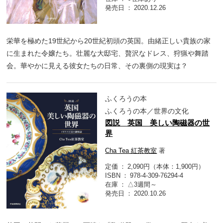
発売日
2020.12.26
栄華を極めた19世紀から20世紀初頭の英国。由緒正しい貴族の家
に生まれた令嬢たち。壮麗な大邸宅、贅沢なドレス、狩猟や舞踏
会。華やかに見える彼女たちの日常、その裏側の現実は？
ふくろうの本
ふくろうの本／世界の文化
図説 英国 美しい陶磁器の世
界
Cha Tea 紅茶教室
著
定価
2,090円（本体：1,900円）
ISBN
978-4-309-76294-4
在庫
△3週間～
発売日
2020.10.26