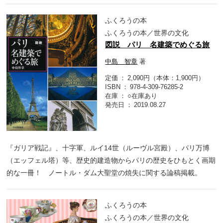
ふくろうの本
ふくろうの本／世界の文化
図説 パリ 名建築でめぐる旅
中島 智章
著
定価
2,090円（本体：1,900円）
ISBN
978-4-309-76285-2
在庫
○在庫あり
発売日
2019.08.27
『ガリア戦記』、十字軍、ルイ14世（ルーヴル宮殿）、パリ万博
（エッフェル塔）等、歴史的建造物からパリの歴史をひもとく画期
的な一冊！ ノートル・ダム大聖堂の焼失に関する論稿掲載。
ふくろうの本
ふくろうの本／世界の文化