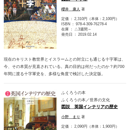
櫻井 康人
著
定価
2,310円（本体：2,100円）
ISBN
978-4-309-76278-4
在庫
△3週間～
発売日
2019.02.14
現在のキリスト教世界とイスラームとの対立にも通じる十字軍は、
今、その本質が見直されている。真の目的は何だったのか？約700
年間に渡る十字軍史を、多様な角度で検討した決定版。
ふくろうの本
ふくろうの本／世界の文化
図説 英国インテリアの歴史
小野 まり
著
定価
2,090円（本体：1,900円）