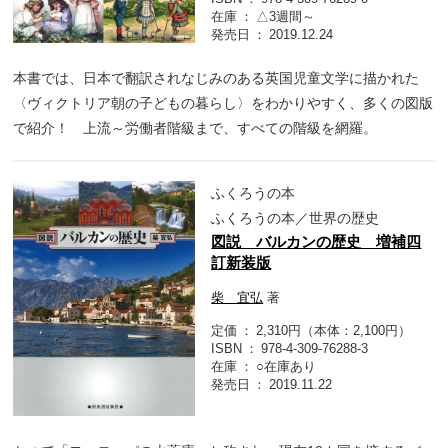
在庫
△3週間～
発売日
2019.12.24
本書では、日本で翻訳されなじみのある英国児童文学に描かれた
〈ヴィクトリア朝の子どもの暮らし〉をわかりやすく、多くの図版
で紹介！ 上流～労働者階級まで、すべての階級を網羅。
ふくろうの本
ふくろうの本／世界の歴史
図説 バルカンの歴史 増補四
訂新装版
柴 宜弘
著
定価
2,310円（本体：2,100円）
ISBN
978-4-309-76288-3
在庫
○在庫あり
発売日
2019.11.22