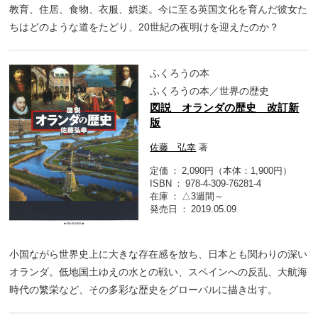
教育、住居、食物、衣服、娯楽。今に至る英国文化を育んだ彼女た
ちはどのような道をたどり、20世紀の夜明けを迎えたのか？
ふくろうの本
ふくろうの本／世界の歴史
図説 オランダの歴史 改訂新
版
佐藤 弘幸
著
定価
2,090円（本体：1,900円）
ISBN
978-4-309-76281-4
在庫
△3週間～
発売日
2019.05.09
小国ながら世界史上に大きな存在感を放ち、日本とも関わりの深い
オランダ。低地国土ゆえの水との戦い、スペインへの反乱、大航海
時代の繁栄など、その多彩な歴史をグローバルに描き出す。