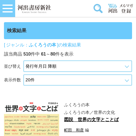
検索結果
[ ジャンル：
ふくろうの本
]の検索結果
該当商品
510
件中
61
～
80
件を表示
並び替え
表示件数
ふくろうの本
ふくろうの本／世界の文化
図説 世界の文字とことば
町田 和彦
編