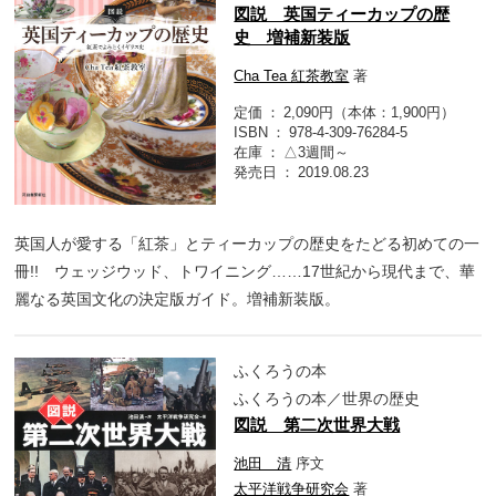
図説 英国ティーカップの歴
史 増補新装版
Cha Tea 紅茶教室
著
定価
2,090円（本体：1,900円）
ISBN
978-4-309-76284-5
在庫
△3週間～
発売日
2019.08.23
英国人が愛する「紅茶」とティーカップの歴史をたどる初めての一
冊!! ウェッジウッド、トワイニング……17世紀から現代まで、華
麗なる英国文化の決定版ガイド。増補新装版。
ふくろうの本
ふくろうの本／世界の歴史
図説 第二次世界大戦
池田 清
序文
太平洋戦争研究会
著