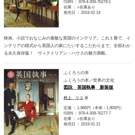
ISBN
978-4-309-76279-1
在庫
○在庫あり
発売日
2019.02.14
映画、小説でおなじみの素敵な英国のインテリア。これ１冊で、イ
ンテリアの様式から英国人の家にたいするこだわりまで、全部わか
る永久保存版！ ヴィクトリアン・ハウスの魅力満載。
ふくろうの本
ふくろうの本／世界の文化
図説 英国執事 新装版
村上 リコ
著
定価
1,980円（本体：1,800円）
ISBN
978-4-309-76277-7
在庫
○在庫あり
発売日
2019.01.21