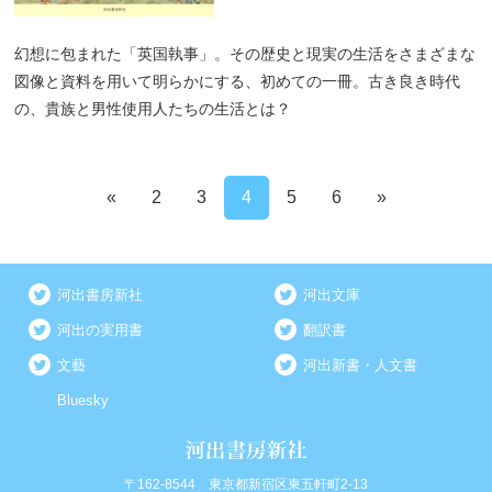
幻想に包まれた「英国執事」。その歴史と現実の生活をさまざまな
図像と資料を用いて明らかにする、初めての一冊。古き良き時代
の、貴族と男性使用人たちの生活とは？
«
2
3
4
5
6
»
河出書房新社
河出文庫
河出の実用書
翻訳書
文藝
河出新書・人文書
Bluesky
〒162-8544 東京都新宿区東五軒町2-13