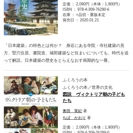
定価
2,090円（本体：1,900円）
ISBN
978-4-309-76290-6
在庫
×品切・重版未定
発売日
2020.01.21
「日本建築」の特色とは何か？ 身近にある寺院・寺社建築の見
方、竪穴住居、書院造、城郭建築など住まいについても、時代を追
って解説。日本建築の歴史をとらえなおす画期的な一冊。
ふくろうの本
ふくろうの本／世界の文化
図説 ヴィクトリア朝の子ども
たち
奥田 実紀
著
ちば かおり
著
定価
2,090円（本体：1,900円）
ISBN
978-4-309-76289-0