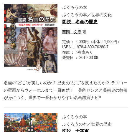
ふくろうの本
ふくろうの本／世界の文化
図説 名画の歴史
西岡 文彦
著
定価
2,090円（本体：1,900円）
ISBN
978-4-309-76280-7
在庫
○在庫あり
発売日
2019.03.08
名画の“どこ”が美しいのか？ 歴史の“なに”を変えたのか？ ラスコー
の壁画からウォーホルまで一目瞭然！ 美的センスと美術史の教養
が身につく、世界で一番わかりやすい名画鑑賞ナビ!!
ふくろうの本
ふくろうの本／世界の歴史
図説 十字軍