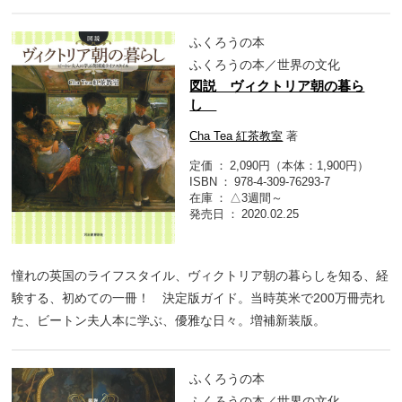
ふくろうの本
ふくろうの本／世界の文化
図説 ヴィクトリア朝の暮ら
し
Cha Tea 紅茶教室
著
定価
2,090円（本体：1,900円）
ISBN
978-4-309-76293-7
在庫
△3週間～
発売日
2020.02.25
憧れの英国のライフスタイル、ヴィクトリア朝の暮らしを知る、経
験する、初めての一冊！ 決定版ガイド。当時英米で200万冊売れ
た、ビートン夫人本に学ぶ、優雅な日々。増補新装版。
ふくろうの本
ふくろうの本／世界の文化