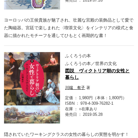
発売日
2019.07.26
ヨーロッパの王侯貴族が魅了され、壮麗な宮殿の装飾品として愛で
た陶磁器。宮廷で楽しまれた〈喫茶文化〉をインテリアの様式と食
器に描かれたモチーフを通してひもとく画期的な書！
ふくろうの本
ふくろうの本／世界の文化
図説 ヴィクトリア朝の女性と
暮らし
川端 有子
著
定価
1,980円（本体：1,800円）
ISBN
978-4-309-76282-1
在庫
○在庫あり
発売日
2019.05.28
隠されていたワーキングクラスの女性の暮らしの実態を明かす！