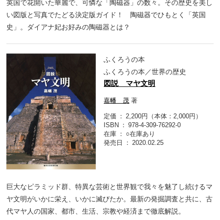
英国で花開いた華麗で、可憐な「陶磁器」の数々。その歴史を美し
い図版と写真でたどる決定版ガイド！ 陶磁器でひもとく「英国
史」。ダイアナ妃お好みの陶磁器とは？
ふくろうの本
ふくろうの本／世界の歴史
図説 マヤ文明
嘉幡 茂
著
定価
2,200円（本体：2,000円）
ISBN
978-4-309-76292-0
在庫
○在庫あり
発売日
2020.02.25
巨大なピラミッド群、特異な芸術と世界観で我々を魅了し続けるマ
ヤ文明がいかに栄え、いかに滅びたか。最新の発掘調査と共に、古
代マヤ人の国家、都市、生活、宗教や経済まで徹底解説。