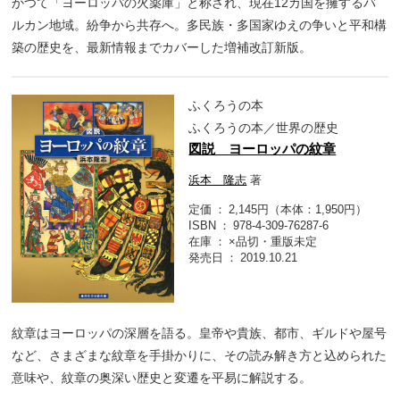
かつて「ヨーロッパの火薬庫」と称され、現在12カ国を擁するバ
ルカン地域。紛争から共存へ。多民族・多国家ゆえの争いと平和構
築の歴史を、最新情報までカバーした増補改訂新版。
ふくろうの本
ふくろうの本／世界の歴史
図説 ヨーロッパの紋章
浜本 隆志
著
定価
2,145円（本体：1,950円）
ISBN
978-4-309-76287-6
在庫
×品切・重版未定
発売日
2019.10.21
紋章はヨーロッパの深層を語る。皇帝や貴族、都市、ギルドや屋号
など、さまざまな紋章を手掛かりに、その読み解き方と込められた
意味や、紋章の奥深い歴史と変遷を平易に解説する。