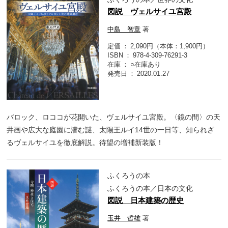
図説 ヴェルサイユ宮殿
中島 智章
著
定価
2,090円（本体：1,900円）
ISBN
978-4-309-76291-3
在庫
○在庫あり
発売日
2020.01.27
バロック、ロココが花開いた、ヴェルサイユ宮殿。〈鏡の間〉の天
井画や広大な庭園に潜む謎、太陽王ルイ14世の一日等、知られざ
るヴェルサイユを徹底解説。待望の増補新装版！
ふくろうの本
ふくろうの本／日本の文化
図説 日本建築の歴史
玉井 哲雄
著