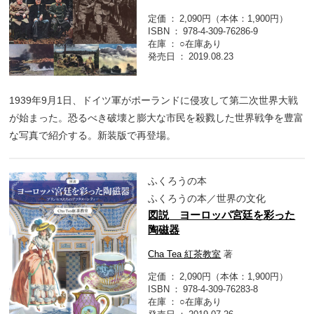
定価
2,090円（本体：1,900円）
ISBN
978-4-309-76286-9
在庫
○在庫あり
発売日
2019.08.23
1939年9月1日、ドイツ軍がポーランドに侵攻して第二次世界大戦
が始まった。恐るべき破壊と膨大な市民を殺戮した世界戦争を豊富
な写真で紹介する。新装版で再登場。
ふくろうの本
ふくろうの本／世界の文化
図説 ヨーロッパ宮廷を彩った
陶磁器
Cha Tea 紅茶教室
著
定価
2,090円（本体：1,900円）
ISBN
978-4-309-76283-8
在庫
○在庫あり