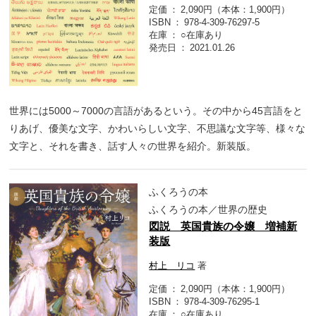
定価
2,090円（本体：1,900円）
ISBN
978-4-309-76297-5
在庫
○在庫あり
発売日
2021.01.26
世界には5000～7000の言語があるという。その中から45言語をと
りあげ、優美な文字、かわいらしい文字、不思議な文字等、様々な
文字と、それを書き、話す人々の世界を紹介。新装版。
ふくろうの本
ふくろうの本／世界の歴史
図説 英国貴族の令嬢 増補新
装版
村上 リコ
著
定価
2,090円（本体：1,900円）
ISBN
978-4-309-76295-1
在庫
○在庫あり