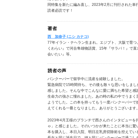
同特集を新たに編み直し、2023年2月に刊行された
読者必読です！
西 加奈子 (ニシ カナコ)
77年イラン・テヘラン生まれ。エジプト、大阪で育つ。
くわらい』で河合隼雄物語賞、15年『サラバ！』で
会いたい』等。
バンクーバーで留学中に流産を経験しました。
緊急病院で15時間待ち、その後も散々な思いをしま
感しました。そんな中でこんなに愛に満ちた希望と感
生命力の強さに憧れました。あの時の私の中でうまく
ようでした。この本を持ってもう一度バンクーバーで
えてくれる一冊となりました。ありがとうございます。 
2023年4月王様のブランチで西さんのインタビュー
ゃ」と感じました。そのいつかが来たことに本当に驚
本を購入し、本日入院、明日左乳房切除術を控えてい
長女と同じ誕生日で、姉と同じバンクーバーで過ごし