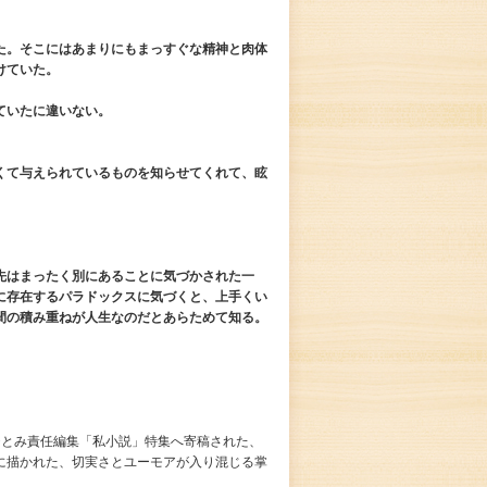
た。そこにはあまりにもまっすぐな精神と肉体
けていた。
ていたに違いない。
くて与えられているものを知らせてくれて、眩
。
先はまったく別にあることに気づかされた一
に存在するパラドックスに気づくと、上手くい
間の積み重ねが人生なのだとあらためて知る。
）
、金原ひとみ責任編集「私小説」特集へ寄稿された、
に描かれた、切実さとユーモアが入り混じる掌