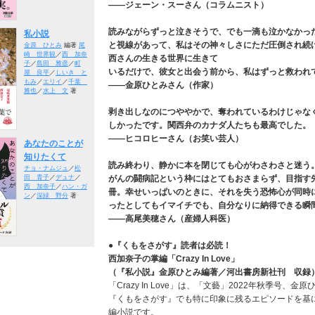
――ジェーン・スーさん（コラムニスト）
読みながらずっと泣きそうで、でも一滴も泣かなかっ
私小説
と視線があって、私はその神々しさにただ圧倒され続
金原 ひとみ
編著
尾
崎 世界観
／
西 加奈
西さんの生きる世界に生きて
子
／
島田 雅彦
／
町
いるだけで、彼女と出会う前から、私はずっと救われ
屋 良平
／
しいき と
もみ
／
エリイ
／
千葉
――金原ひとみさん（作家）
雅也
／
水上 文
著
剥き出しなのにつややかで、奪われているわけじゃな
しかったです。関西弁のカナダ人たちも最高でした。
――ヒコロヒーさん（お笑い芸人）
あなたのことが
知りたくて
読み終わり、静かに本を閉じても心がわさわさと迷う
チョ・ナムジュ
／
松
がんの闘病記という枠にはとてもおさまらず、目指す
田 青子
／
デュナ
／
西 加奈子
／
ハン・ガ
冊。幸せいっぱいのときに、それを失う恐怖心が同時
ン
／
深緑 野分
著
ったとしてもイマイチでも、自分なりに納得できる瞬
――高尾美穂さん（産婦人科医）
●『くもをさがす』読者は必読！
西加奈子の掌編「Crazy In Love」
（『私小説』金原ひとみ編著／河出書房新社刊 収録
「Crazy In Love」は、「文藝」2022年秋季号
『くもをさがす』でも特に印象に残るエピソードを基
編小説です。