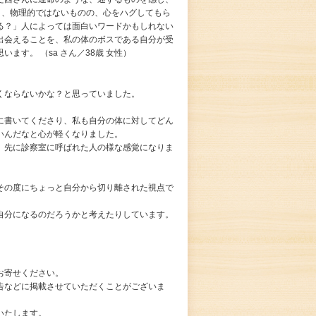
と、物理的ではないものの、心をハグしてもら
る？」人によっては面白いワードかもしれない
出会えることを、私の体のボスである自分が受
ます。 （sa さん／38歳 女性）
くならないかな？と思っていました。
に書いてくださり、私も自分の体に対してどん
いんだなと心が軽くなりました。
、先に診察室に呼ばれた人の様な感覚になりま
その度にちょっと自分から切り離された視点で
自分になるのだろうかと考えたりしています。
お寄せください。
告などに掲載させていただくことがございま
いたします。