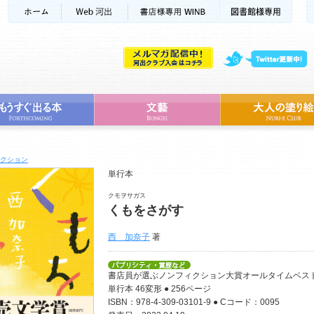
クション
単行本
クモヲサガス
くもをさがす
西 加奈子
著
書店員が選ぶノンフィクション大賞オールタイムベスト2
単行本 46変形 ● 256ページ
ISBN：978-4-309-03101-9 ● Cコード：0095