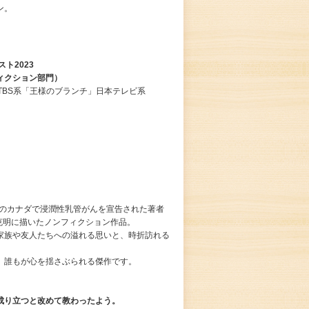
ン。
ト2023
ンフィクション部門）
TBS系「王様のブランチ」日本テレビ系
先のカナダで浸潤性乳管がんを宣告された著者
克明に描いたノンフィクション作品。
家族や友人たちへの溢れる思いと、時折訪れる
、誰もが心を揺さぶられる傑作です。
成り立つと改めて教わったよう。