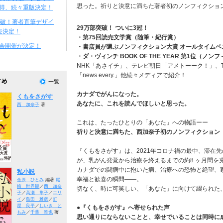
思った。祈りと決意に満ちた著者初のノンフィクショ
得、続々重版決定！
突破！著者直筆デザイ
29万部突破！ ついに3冠！
売決定！
・第75回読売文学賞（随筆・紀行賞）
会開催が決定！
・書店員が選ぶノンフィクション大賞 オールタイムベス
・ダ・ヴィンチ BOOK OF THE YEAR 第1位（ノ
NHK「あさイチ」、テレビ朝日「アメトーーク！」、
「news every.」他続々メディアで紹介！
カナダでがんになった。
くもをさがす
あなたに、これを読んでほしいと思った。
西 加奈子
著
これは、たったひとりの「あなた」への物語ーー
祈りと決意に満ちた、西加奈子初のノンフィクション
『くもをさがす』は、2021年コロナ禍の最中、滞在
が、乳がん発覚から治療を終えるまでの約8 ヶ月間を
カナダでの闘病中に抱いた病、治療への恐怖と絶望、
私小説
幸福と歓喜の瞬間――。
金原 ひとみ
編著
尾
崎 世界観
／
西 加奈
切なく、時に可笑しい、「あなた」に向けて綴られた
子
／
高瀬 隼子
／
エリ
イ
／
島田 雅彦
／
町
屋 良平
／
しいき と
●『くもをさがす』へ寄せられた声
もみ
／
千葉 雅也
著
思い通りにならないことと、幸せでいることは同時に