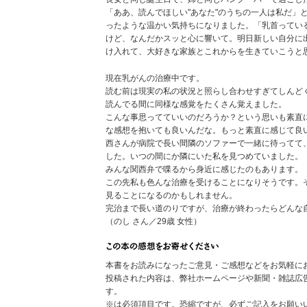
「ああ、読んでほしい"あなた"のうちの一人は私だ」
ったような温かい気持ちになりました。「乳首ってい
けど、なんだかスッと心に響いて。明日新しい自分に
け入れて、大好きな家族とこれからを生きていこうと思い
現在乳がんの治療中です。
読む前は現実の私の状況と照らし合わせすぎてしんど
読んでる間に同様な感覚をたくさん覚えました。
こんな事思ってていいのだろうか？という思いも素直
な感想を抱いても良いんだな。もっと素直に感じて良
西さんが病院で長い間隣のソファーで一緒に待ってて
した。いつの間にか隣にいた私を見つめていました。
みんな関西弁で喋るから身近に感じたのもあります。
この先私も色んな治療を受けることになりそうです。
見ることになるのかもしれません。
完治まで長い道のりですが、治療が終わったらどんな
（のし さん／29歳 女性）
本書をお読みになったご意見・ご感想などをお気軽に
投稿された内容は、弊社ホームページや新聞・雑誌広
す。
※は必須項目です。恐縮ですが、必ずご記入をお願い