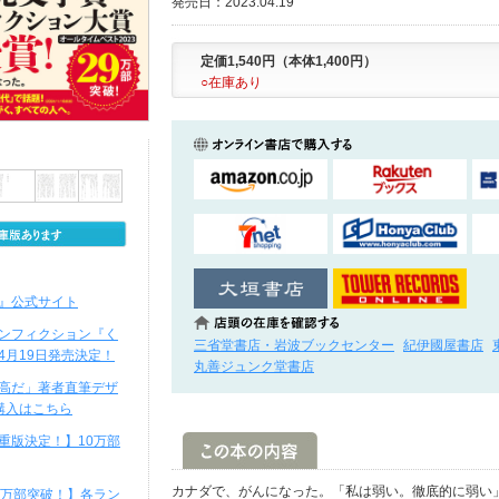
発売日：2023.04.19
定価1,540円（本体1,400円）
○在庫あり
』公式サイト
ンフィクション『く
三省堂書店・岩波ブックセンター
紀伊國屋書店
4月19日発売決定！
丸善ジュンク堂書店
高だ」著者直筆デザ
購入はこちら
重版決定！】10万部
カナダで、がんになった。「私は弱い。徹底的に弱い
0万部突破！】各ラン