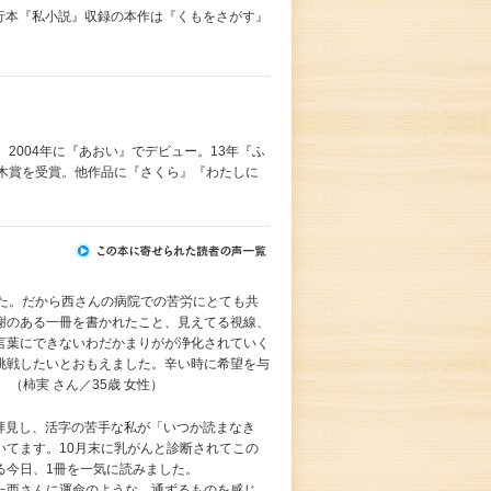
単行本『私小説』収録の本作は『くもをさがす』
2004年に『あおい』でデビュー。13年『ふ
直木賞を受賞。他作品に『さくら』『わたしに
した。だから西さんの病院での苦労にとても共
謝のある一冊を書かれたこと、見えてる視線、
言葉にできないわだかまりがが浄化されていく
挑戦したいとおもえました。辛い時に希望を与
（柿実 さん／35歳 女性）
を拝見し、活字の苦手な私が「いつか読まなき
いてます。10月末に乳がんと診断されてこの
る今日、1冊を一気に読みました。
た西さんに運命のような、通ずるものを感じ、