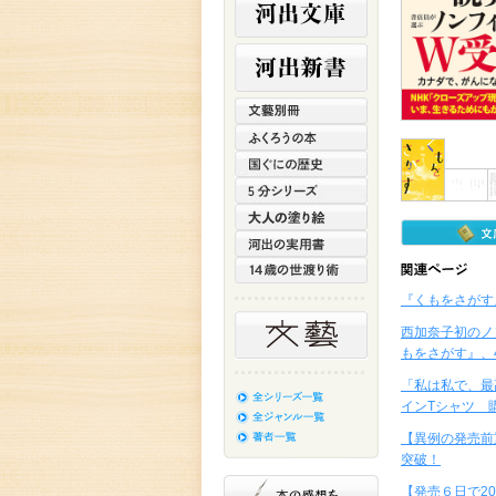
『くもをさがす
西加奈子初のノ
もをさがす』、
「私は私で、最
インTシャツ 
【異例の発売前
突破！
【発売６日で2