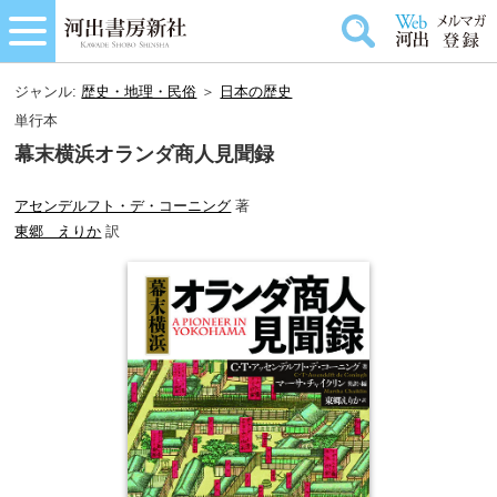
ジャンル:
歴史・地理・民俗
＞
日本の歴史
単行本
幕末横浜オランダ商人見聞録
アセンデルフト・デ・コーニング
著
東郷 えりか
訳