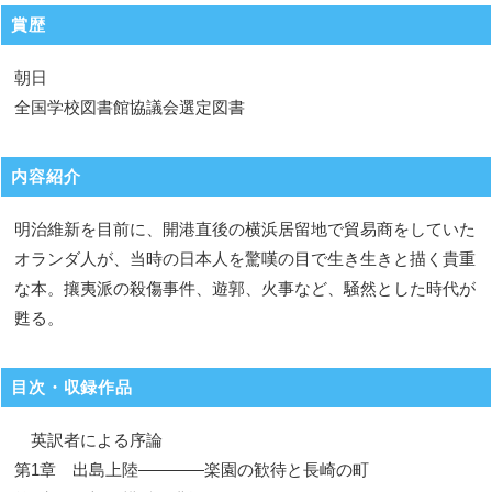
賞歴
朝日
全国学校図書館協議会選定図書
内容紹介
明治維新を目前に、開港直後の横浜居留地で貿易商をしていた
オランダ人が、当時の日本人を驚嘆の目で生き生きと描く貴重
な本。攘夷派の殺傷事件、遊郭、火事など、騒然とした時代が
甦る。
目次・収録作品
英訳者による序論
第1章 出島上陸————楽園の歓待と長崎の町