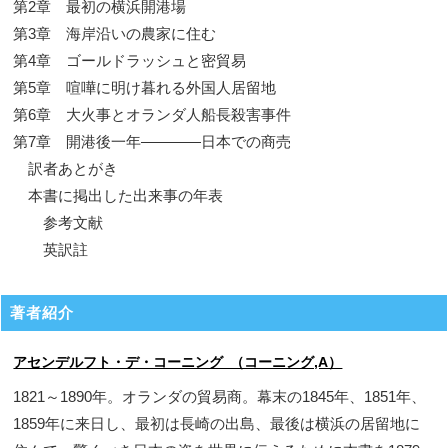
第2章 最初の横浜開港場
第3章 海岸沿いの農家に住む
第4章 ゴールドラッシュと密貿易
第5章 喧嘩に明け暮れる外国人居留地
第6章 大火事とオランダ人船長殺害事件
第7章 開港後一年————日本での商売
訳者あとがき
本書に掲出した出来事の年表
参考文献
英訳註
著者紹介
アセンデルフト・デ・コーニング （コーニング,A）
1821～1890年。オランダの貿易商。幕末の1845年、1851年、
1859年に来日し、最初は長崎の出島、最後は横浜の居留地に