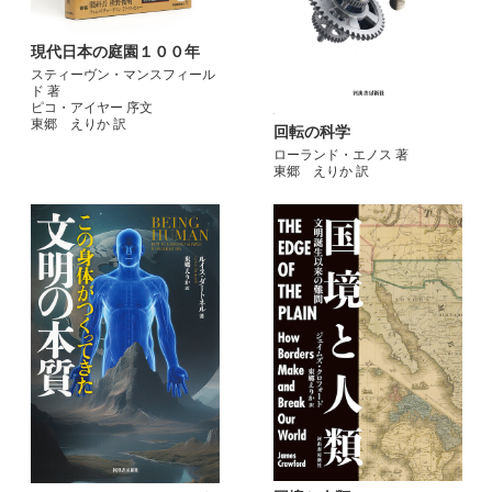
現代日本の庭園１００年
スティーヴン・マンスフィール
ド 著
ピコ・アイヤー 序文
東郷 えりか 訳
回転の科学
ローランド・エノス 著
東郷 えりか 訳