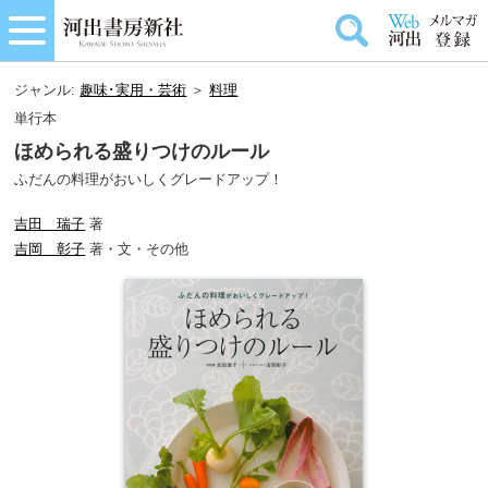
ジャンル:
趣味･実用・芸術
＞
料理
単行本
ほめられる盛りつけのルール
ふだんの料理がおいしくグレードアップ！
吉田 瑞子
著
吉岡 彰子
著・文・その他