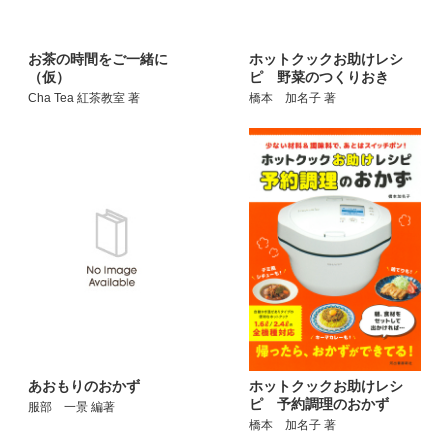
お茶の時間をご一緒に
ホットクックお助けレシ
（仮）
ピ 野菜のつくりおき
Cha Tea 紅茶教室 著
橋本 加名子 著
ホットクックお助けレシ
あおもりのおかず
ピ 予約調理のおかず
服部 一景 編著
橋本 加名子 著