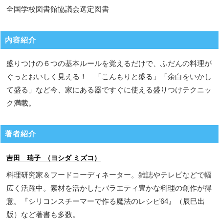
全国学校図書館協議会選定図書
内容紹介
盛りつけの６つの基本ルールを覚えるだけで、ふだんの料理が
ぐっとおいしく見える！ 「こんもりと盛る」「余白をいかし
て盛る」など今、家にある器ですぐに使える盛りつけテクニッ
ク満載。
著者紹介
吉田 瑞子 （ヨシダ ミズコ）
料理研究家＆フードコーディネーター。雑誌やテレビなどで幅
広く活躍中。素材を活かしたバラエティ豊かな料理の創作が得
意。『シリコンスチーマーで作る魔法のレシピ64』（辰巳出
版）など著書も多数。