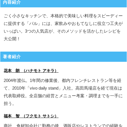
内容紹介
ごく小さなキッチンで、本格的で美味しい料理をスピーディー
に提供する「バル」には、家飲みやおもてなしに役立つ工夫が
いっぱい。3つの人気店が、そのメソッドを活かしたレシピを
大公開！
著者紹介
花本 朗 （ハナモト アキラ）
2004年渡仏。1年間の修業後、都内フレンチレストラン等を経
て、2010年「vivo daily stand」入社。高田馬場店を経て現在は
代表取締役。全店舗の経営とメニュー考案・調理までを一手に
担う。
福本 智 （フクモト サトシ）
商社、食材卸会社に勤務の後、酒販店やレストランでの経験を