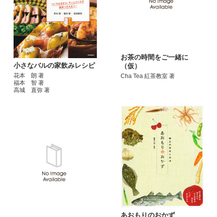
お茶の時間をご一緒に
小さなバルの家飲みレシピ
（仮）
花本 朗 著
Cha Tea 紅茶教室 著
福本 智 著
高城 直弥 著
あおもりのおかず