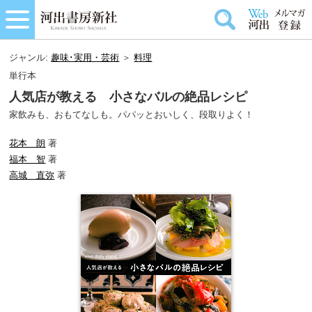
ジャンル:
趣味･実用・芸術
＞
料理
単行本
人気店が教える 小さなバルの絶品レシピ
家飲みも、おもてなしも。パパッとおいしく、段取りよく！
花本 朗
著
福本 智
著
高城 直弥
著