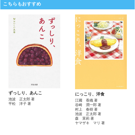
こちらもおすすめ
ずっしり、あんこ
にっこり、洋食
池波 正太郎 著
江國 香織 著
平松 洋子 著
谷崎 潤一郎 著
村上 春樹 著
池波 正太郎 著
森 茉莉 著
ヤマザキ マリ 著