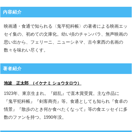
内容紹介
映画通・食通で知られる〈鬼平犯科帳〉の著者による映画エッ
セイ集の、初めての文庫化。幼い頃のチャンバラ、無声映画の
思い出から、フェリーニ、ニューシネマ、古今東西の名画の
数々を味わい尽くす。
著者紹介
池波 正太郎 （イケナミ ショウタロウ）
1923年、東京生まれ。『錯乱』で直木賞受賞。主な作品に
『鬼平犯科帳』『剣客商売』等。食通としても知られ『食卓の
情景』『散歩のとき何か食べたくなって』等の食エッセイに多
数のファンを持つ。1990年没。