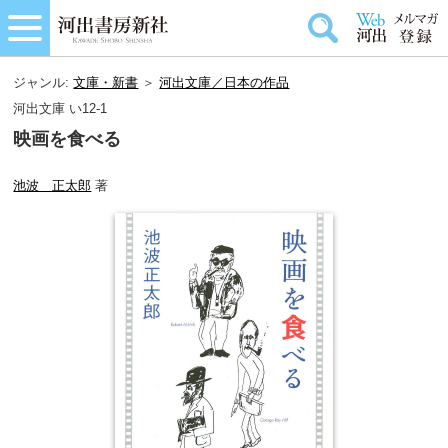
ジャンル:
文庫・新書
＞
河出文庫／日本の作品
河出文庫 い12-1
映画を食べる
池波 正太郎
著