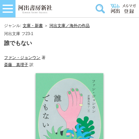
ジャンル:
文庫・新書
＞
河出文庫／海外の作品
河出文庫 フ23-1
誰でもない
ファン・ジョンウン
著
斎藤 真理子
訳