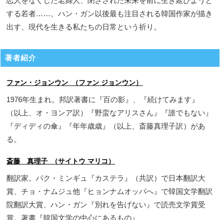
恋人をなくした老婦人、閉ざされた未来を前に生き延びようと
する若者……。ハン・ガン以後最も注目される韓国作家が描き
出す、現代を生きる私たちの日常という祈り。
著者紹介
ファン・ジョンウン （ファン ジョンウン）
1976年生まれ。邦訳著書に『百の影』、『続けてみます』
（以上、オ・ヨンア訳）『野蛮なアリスさん』『誰でもない』
『ディディの傘』『年年歳歳』（以上、斎藤真理子訳）があ
る。
斎藤 真理子 （サイトウ マリコ）
翻訳家。パク・ミンギュ『カステラ』（共訳）で日本翻訳大
賞、チョ・ナムジュ他『ヒョンナムオッパへ』で韓国文学翻訳
院翻訳大賞、ハン・ガン『別れを告げない』で読売文学賞受
賞。著書『韓国文学の中心にあるもの』