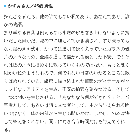
かず坊 さん／45歳 男性
持たざる者たち。他の誰でもない私であり、あなたであり、誰
かの物語。
折り重なる言葉は例えるなら水底の砂を巻き上げないように掬
いだした何かだ。泥の中に埋もれてかき消され、すり減っても
なお煌めきを残す、かつては透明で鋭く尖っていたガラスの破
片のようなもの。全編を通して描かれる漠とした不安、でもそ
れは煙のように掴めずに散っていくものではない。もっと硬く
細かい粒のようなもので、何でもない日常のいたるところに散
りばめられている。緻密に描き込まれた細部のディテールがソ
リッドなリアリティを生み、不安の輪郭を刻みつける。そして
一つの問いを生じさせる。「あなたなら何ができた？」と。当
事者として、あるいは隣に立つ者として。本から与えられる問
いではなく、体の内部から生じる問いかけ。しかしこの本は決
して答えをくれない。問いに向き合う時間だけを与えてくれ
る。