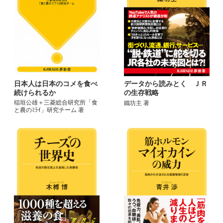
日本人は日本のコメを食べ
データから読みとく ＪＲ
続けられるか
の生存戦略
稲垣公雄＋三菱総合研究所「食
鐵坊主 著
と農のﾐﾗｲ」研究チーム 著