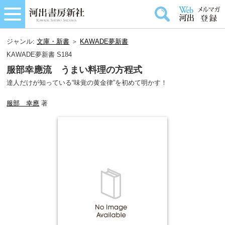
ジャンル:
文庫・新書
＞
KAWADE夢新書
KAWADE夢新書 S184
服部幸應流 うまい料理の方程式
達人だけが知っている“味覚の黄金律”を初めて明かす！
服部 幸應
著