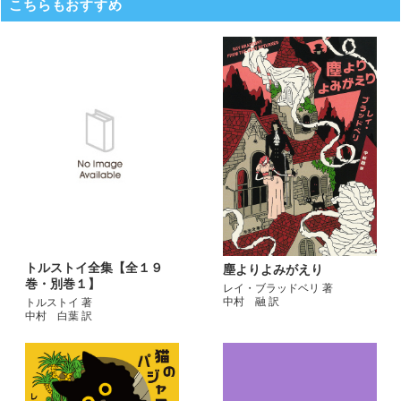
こちらもおすすめ
トルストイ全集【全１９
塵よりよみがえり
巻・別巻１】
レイ・ブラッドベリ 著
中村 融 訳
トルストイ 著
中村 白葉 訳