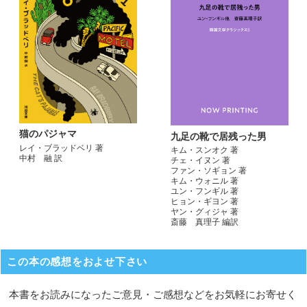
猫のパジャマ
九足の靴で居残った男
レイ・ブラッドベリ 著
キム・スンオク 著
中村 融 訳
チェ・イヌン 著
ファン・ソギョン 著
キム・ウォニル 著
ユン・フンギル 著
ヒョン・ギヨン 著
ヤン・グィジャ 著
斎藤 真理子 編訳
この本の感想をおよせ下さい
本書をお読みになったご意見・ご感想などをお気軽にお寄せく