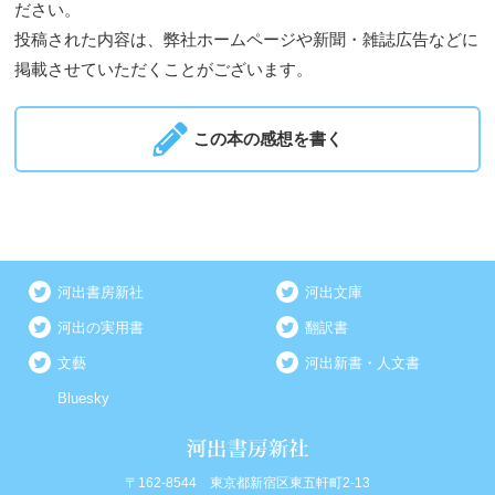
ださい。
投稿された内容は、弊社ホームページや新聞・雑誌広告などに
掲載させていただくことがございます。
この本の感想を書く
河出書房新社
河出文庫
河出の実用書
翻訳書
文藝
河出新書・人文書
Bluesky
〒162-8544 東京都新宿区東五軒町2-13