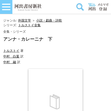
ジャンル:
外国文学
＞
小説・戯曲・詩歌
シリーズ:
トルストイ全集
全集・シリーズ
アンナ・カレーニナ 下
トルストイ
著
中村 白葉
訳
中村 融
訳