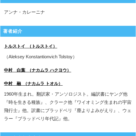
アンナ・カレーニナ
著者紹介
トルストイ （トルストイ）
（Aleksey Konstantionvich Tolstoy）
中村 白葉 （ナカムラ ハクヨウ）
中村 融 （ナカムラ トオル）
1960年生まれ。翻訳家・アンソロジスト。編訳書にヤング他
『時を生きる種族』、クラーク他『ワイオミング生まれの宇宙
飛行士』他。訳書にブラッドベリ『塵よりよみがえり』、ウェ
ラー『ブラッドベリ年代記』他。