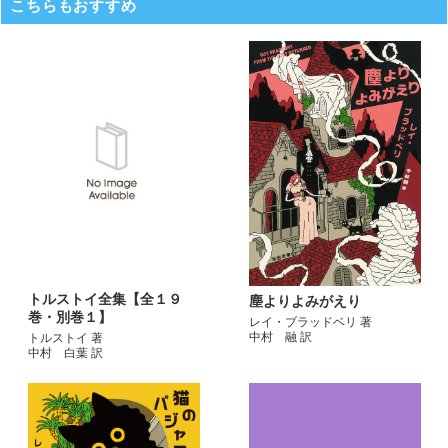
こちらもおすすめ
トルストイ全集【全１９
塵よりよみがえり
巻・別巻１】
レイ・ブラッドベリ 著
中村 融 訳
トルストイ 著
中村 白葉 訳