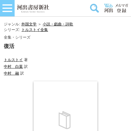
ジャンル:
外国文学
＞
小説・戯曲・詩歌
シリーズ:
トルストイ全集
全集・シリーズ
復活
トルストイ
著
中村 白葉
訳
中村 融
訳