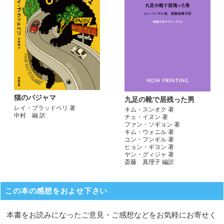
猫のパジャマ
九足の靴で居残った男
レイ・ブラッドベリ 著
キム・スンオク 著
中村 融 訳
チェ・イヌン 著
ファン・ソギョン 著
キム・ウォニル 著
ユン・フンギル 著
ヒョン・ギヨン 著
ヤン・グィジャ 著
斎藤 真理子 編訳
この本の感想をおよせ下さい
本書をお読みになったご意見・ご感想などをお気軽にお寄せく