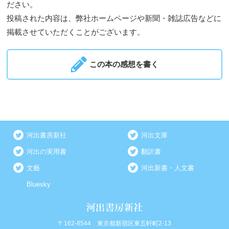
ださい。
投稿された内容は、弊社ホームページや新聞・雑誌広告などに
掲載させていただくことがございます。
この本の感想を書く
河出書房新社
河出文庫
河出の実用書
翻訳書
文藝
河出新書・人文書
Bluesky
〒162-8544 東京都新宿区東五軒町2-13