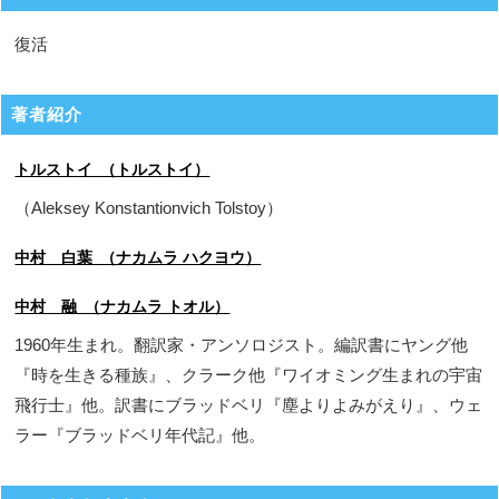
復活
著者紹介
トルストイ （トルストイ）
（Aleksey Konstantionvich Tolstoy）
中村 白葉 （ナカムラ ハクヨウ）
中村 融 （ナカムラ トオル）
1960年生まれ。翻訳家・アンソロジスト。編訳書にヤング他
『時を生きる種族』、クラーク他『ワイオミング生まれの宇宙
飛行士』他。訳書にブラッドベリ『塵よりよみがえり』、ウェ
ラー『ブラッドベリ年代記』他。