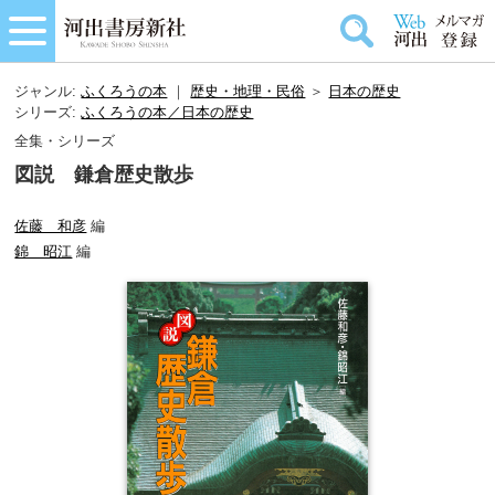
ジャンル:
ふくろうの本
｜
歴史・地理・民俗
＞
日本の歴史
シリーズ:
ふくろうの本／日本の歴史
全集・シリーズ
図説 鎌倉歴史散歩
佐藤 和彦
編
錦 昭江
編