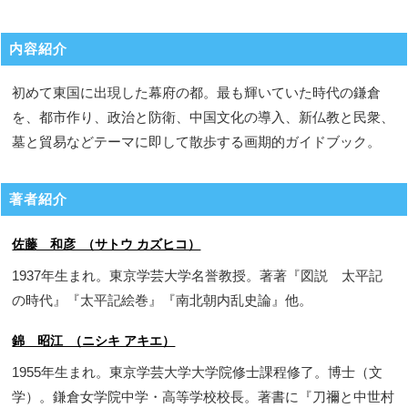
内容紹介
初めて東国に出現した幕府の都。最も輝いていた時代の鎌倉
を、都市作り、政治と防衛、中国文化の導入、新仏教と民衆、
墓と貿易などテーマに即して散歩する画期的ガイドブック。
著者紹介
佐藤 和彦 （サトウ カズヒコ）
1937年生まれ。東京学芸大学名誉教授。著著『図説 太平記
の時代』『太平記絵巻』『南北朝内乱史論』他。
錦 昭江 （ニシキ アキエ）
1955年生まれ。東京学芸大学大学院修士課程修了。博士（文
学）。鎌倉女学院中学・高等学校校長。著書に『刀禰と中世村