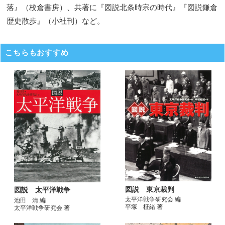
落』（校倉書房）、共著に『図説北条時宗の時代』『図説鎌倉
歴史散歩』（小社刊）など。
こちらもおすすめ
図説 東京裁判
図説 太平洋戦争
太平洋戦争研究会 編
池田 清 編
平塚 柾緒 著
太平洋戦争研究会 著