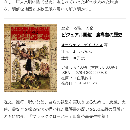
在し、巨大文明の陰で歴史に埋もれていった40の失われた民族
を、明解な地図と多数図版を用いて解き明かす。
歴史・地理・民俗
ビジュアル図鑑 魔導書の歴史
オーウェン・デイヴィス
著
辻元 よしふみ
訳
辻元 玲子
訳
定価
6,490円（本体：5,900円）
ISBN
978-4-309-22905-8
在庫
○在庫あり
発売日
2024.05.28
呪文、護符、呪いなど、自らの欲望を実現させるために、悪魔、天
使、霊などを操る技法が描かれた魔導書の歴史を250点超の図版と
ともに紹介。『ブラッククローバー』田畠裕基先生推薦！