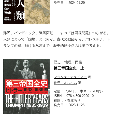
発売日
2024.01.29
難民、パンデミック、気候変動……すべては国境問題につながる。
人類にとって「国境」とは何か。古代の戦跡から、パレスチナ、ト
ランプの壁、解ける氷河まで、歴史的転換点の現場で考える。
歴史・地理・民俗
第三帝国全史 上
フランク・マクドノー
著
辻元 よしふみ
訳
定価
7,920円（本体：7,200円）
ISBN
978-4-309-22901-0
在庫
○在庫あり
発売日
2023.11.28