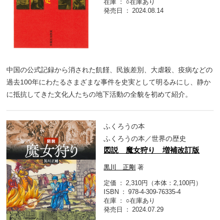
在庫
○在庫あり
発売日
2024.08.14
中国の公式記録から消された飢饉、民族差別、大虐殺、疫病などの
過去100年にわたるさまざまな事件を史実として明るみにし、静か
に抵抗してきた文化人たちの地下活動の全貌を初めて紹介。
ふくろうの本
ふくろうの本／世界の歴史
図説 魔女狩り 増補改訂版
黒川 正剛
著
定価
2,310円（本体：2,100円）
ISBN
978-4-309-76335-4
在庫
○在庫あり
発売日
2024.07.29