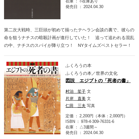
在庫
○在庫あり
発売日
2024.04.30
第二次大戦時、三巨頭が初めて揃ったテヘラン会談の裏で、彼らの
命を狙うナチスの暗殺計画が進行していた！ 追って追われる混乱
の中、ナチスのスパイが降り立つ！ NYタイムズベストセラー！
ふくろうの本
ふくろうの本／世界の文化
図説 エジプトの「死者の書」
村治 笙子
文
片岸 直美
文
仁田 三夫
写真
定価
2,200円（本体：2,000円）
ISBN
978-4-309-76331-6
在庫
△3週間～
発売日
2024.04.30