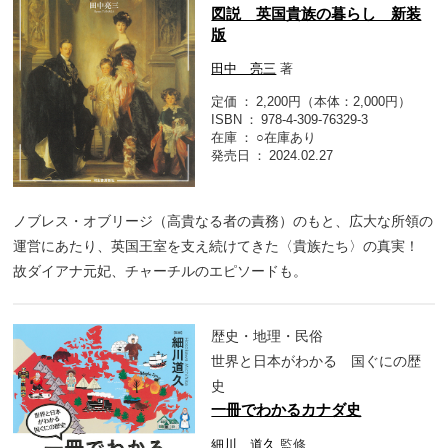
図説 英国貴族の暮らし 新装
版
田中 亮三
著
定価
2,200円（本体：2,000円）
ISBN
978-4-309-76329-3
在庫
○在庫あり
発売日
2024.02.27
ノブレス・オブリージ（高貴なる者の責務）のもと、広大な所領の
運営にあたり、英国王室を支え続けてきた〈貴族たち〉の真実！
故ダイアナ元妃、チャーチルのエピソードも。
歴史・地理・民俗
世界と日本がわかる 国ぐにの歴
史
一冊でわかるカナダ史
細川 道久
監修