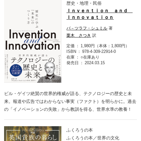
歴史・地理・民俗
Ｉｎｖｅｎｔｉｏｎ ａｎｄ
Ｉｎｎｏｖａｔｉｏｎ
バ－ツラフ・シュミル
著
栗木 さつき
訳
定価
1,980円（本体：1,800円）
ISBN
978-4-309-22914-0
在庫
○在庫あり
発売日
2024.03.15
ビル・ゲイツ絶賛の世界的権威が語る、テクノロジーの歴史と未
来。報道や広告ではわからない事実（ファクト）を明らかに。過去
の「イノベーションの失敗」から教訓を得る、世界水準の教養！
ふくろうの本
ふくろうの本／世界の文化