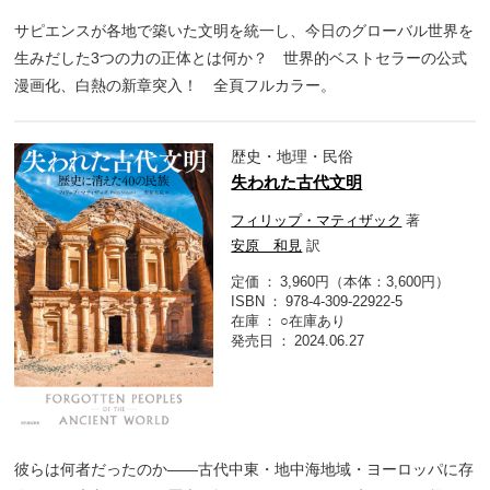
サピエンスが各地で築いた文明を統一し、今日のグローバル世界を
生みだした3つの力の正体とは何か？ 世界的ベストセラーの公式
漫画化、白熱の新章突入！ 全頁フルカラー。
歴史・地理・民俗
失われた古代文明
フィリップ・マティザック
著
安原 和見
訳
定価
3,960円（本体：3,600円）
ISBN
978-4-309-22922-5
在庫
○在庫あり
発売日
2024.06.27
彼らは何者だったのか――古代中東・地中海地域・ヨーロッパに存