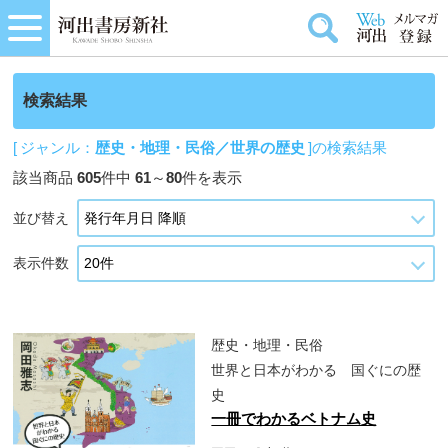
検索結果
[ ジャンル：
歴史・地理・民俗／世界の歴史
]の検索結果
該当商品
605
件中
61
～
80
件を表示
並び替え
表示件数
歴史・地理・民俗
世界と日本がわかる 国ぐにの歴
史
一冊でわかるベトナム史