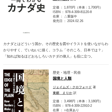
定価
1,870円（本体：1,700円）
ISBN
978-4-309-81120-8
在庫
△重版中
発売日
2024.02.26
カナダとはどういう国か。その歴史を図やイラストを使いながらわ
かりやすく、ていねいに描く。コラム「そのころ、日本では？」
「知れば知るほどおもしろいカナダの偉人」も役に立つ。
歴史・地理・民俗
国境と人類
ジェイムズ・クロフォード
著
東郷 えりか
訳
定価
3,498円（本体：3,180円）
ISBN
978-4-309-22910-2
在庫
○在庫あり