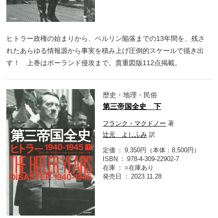
ヒトラー政権の始まりから、ベルリン陥落までの13年間を、残さ
れたあらゆる情報源から事実を積み上げ圧倒的スケールで描き出
す！ 上巻はポーランド侵攻まで。貴重図版112点掲載。
歴史・地理・民俗
第三帝国全史 下
フランク・マクドノー
著
辻元 よしふみ
訳
定価
9,350円（本体：8,500円）
ISBN
978-4-309-22902-7
在庫
○在庫あり
発売日
2023.11.28