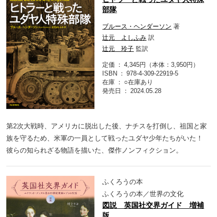
部隊
ブルース・ヘンダーソン
著
辻元 よしふみ
訳
辻元 玲子
監訳
定価
4,345円（本体：3,950円）
ISBN
978-4-309-22919-5
在庫
○在庫あり
発売日
2024.05.28
第2次大戦時、アメリカに脱出した後、ナチスを打倒し、祖国と家
族を守るため、米軍の一員として戦ったユダヤ少年たちがいた！
彼らの知られざる物語を描いた、傑作ノンフィクション。
ふくろうの本
ふくろうの本／世界の文化
図説 英国社交界ガイド 増補
版