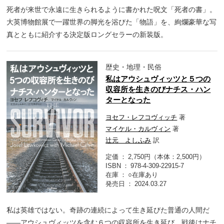
死者が来世で永遠に生きられるように書かれた呪文「死者の書」。
大英博物館展で一躍世界の脚光を浴びた「物語」を、絢爛豪華な写
真とともに紹介する決定版ロングセラーの新装版。
歴史・地理・民俗
私はアウシュヴィッツと５つの
収容所を生きのびナチス・ハン
ターとなった
ヨセフ・レフコヴィッチ
著
マイケル・カルヴィン
著
辻元 よしふみ
訳
定価
2,750円（本体：2,500円）
ISBN
978-4-309-22915-7
在庫
○在庫あり
発売日
2024.03.27
私は英雄ではない。奇跡の連続によって生き延びた普通の人間だ
――アウシュヴィッツを含む６つの収容所を生き延び、戦後はナチ