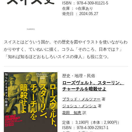
ISBN
978-4-309-81121-5
在庫
○在庫あり
発売日
2024.05.27
スイスとはどういう国か。その歴史を図やイラストを使いながらわ
かりやすく、ていねいに描く。コラム「そのころ、日本では？」
「知れば知るほどおもしろいスイスの偉人」も役に立つ。
歴史・地理・民俗
ローズヴェルト、スターリン、
チャーチルを暗殺せよ
ブラッド・メルツァー
著
ジョシュ・メンシュ
著
花田 知恵
訳
定価
3,190円（本体：2,900円）
ISBN
978-4-309-22917-1