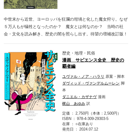
中世末から近世、ヨーロッパを狂瀾の坩堝と化した魔女狩り。なぜ
５万人もが犠牲となったのか？ 魔女とは何なのか？ 当時の社
会・文化を読み解き、歴史の闇を照らし出す。待望の増補改訂版！
歴史・地理・民俗
漫画 サピエンス全史 歴史の
覇者編
ユヴァル・ノア・ハラリ
原案・脚本
ダヴィッド・ヴァンデルムーレン
脚
本
ダニエル・カザナヴ
漫画
梶山 あゆみ
訳
定価
2,750円（本体：2,500円）
ISBN
978-4-309-29303-5
在庫
○在庫あり
発売日
2024.07.12