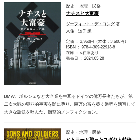
歴史・地理・民俗
ナチスと大富豪
ダーフィット・デ・ヨング
著
来住 道子
訳
定価
3,960円（本体：3,600円）
ISBN
978-4-309-22918-8
在庫
○在庫あり
発売日
2024.05.28
BMW、ポルシェなど大企業を牛耳るドイツの億万長者たちが、第
二次大戦の犯罪的事実を闇に葬り、巨万の富を築く過程を活写して
大きな話題を呼んだ、衝撃的ノンフィクション。
歴史・地理・民俗
ヒトラーと戦ったユダヤ人特殊