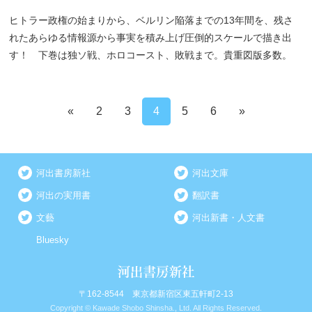
ヒトラー政権の始まりから、ベルリン陥落までの13年間を、残さ
れたあらゆる情報源から事実を積み上げ圧倒的スケールで描き出
す！ 下巻は独ソ戦、ホロコースト、敗戦まで。貴重図版多数。
«
2
3
4
5
6
»
河出書房新社
河出文庫
河出の実用書
翻訳書
文藝
河出新書・人文書
Bluesky
〒162-8544 東京都新宿区東五軒町2-13
Copyright © Kawade Shobo Shinsha., Ltd. All Rights Reserved.