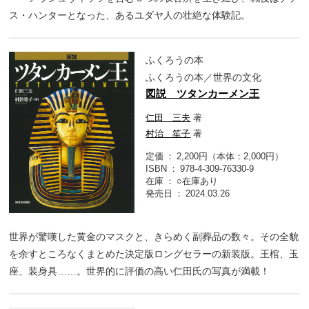
ス・ハンターとなった、あるユダヤ人の壮絶な体験記。
ふくろうの本
ふくろうの本／世界の文化
図説 ツタンカーメン王
仁田 三夫
著
村治 笙子
著
定価
2,200円（本体：2,000円）
ISBN
978-4-309-76330-9
在庫
○在庫あり
発売日
2024.03.26
世界が驚嘆した黄金のマスクと、きらめく副葬品の数々。その全貌
を余すところなくまとめた決定版ロングセラーの新装版。王棺、玉
座、装身具……。世界的に評価の高い仁田氏の写真が満載！