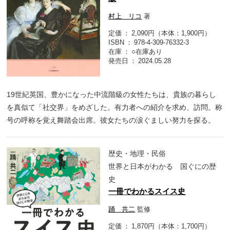
村上 リコ
著
定価
2,090円（本体：1,900円）
ISBN
978-4-309-76332-3
在庫
○在庫あり
発売日
2024.05.28
19世紀英国、豊かになった中流階級の女性たちは、貴族の暮らし
を真似て「社交界」をめざした。有力者への紹介を求め、訪問。称
号の呼称を覚え舞踏会出席。彼女たちの涙ぐましい努力を探る。
歴史・地理・民俗
世界と日本がわかる 国ぐにの歴
史
一冊でわかるスイス史
踊 共二
監修
定価
1,870円（本体：1,700円）