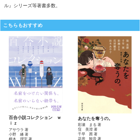
ル』シリーズ等著書多数。
こちらもおすすめ
百合小説コレクション ｗ
あなたを奪うの。
ｉｚ
彩瀬 まる 著
窪 美澄 著
アサウラ 著
千早 茜 著
小野 繙 著
花房 観音 著
櫛木 理宇 著