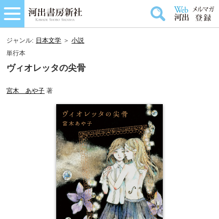
ジャンル:
日本文学
＞
小説
単行本
ヴィオレッタの尖骨
宮木 あや子
著