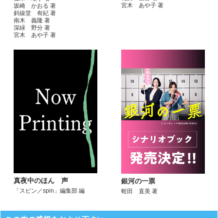
宮木 あや子 著
坂崎 かおる 著
斜線堂 有紀 著
南木 義隆 著
深緑 野分 著
宮木 あや子 著
真夜中のほん 声
銀河の一票
「スピン／spin」編集部 編
蛭田 直美 著