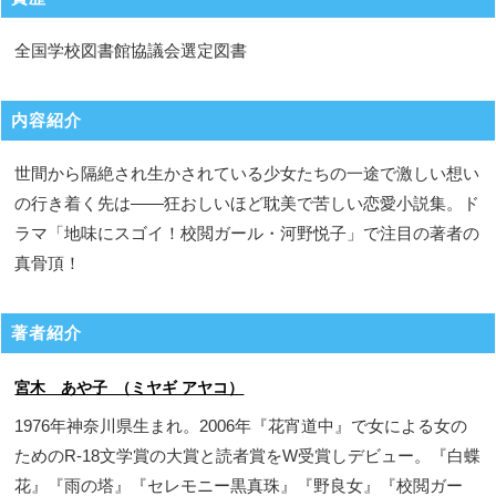
全国学校図書館協議会選定図書
内容紹介
世間から隔絶され生かされている少女たちの一途で激しい想い
の行き着く先は――狂おしいほど耽美で苦しい恋愛小説集。ド
ラマ「地味にスゴイ！校閲ガール・河野悦子」で注目の著者の
真骨頂！
著者紹介
宮木 あや子 （ミヤギ アヤコ）
1976年神奈川県生まれ。2006年『花宵道中』で女による女の
ためのR-18文学賞の大賞と読者賞をW受賞しデビュー。『白蝶
花』『雨の塔』『セレモニー黒真珠』『野良女』『校閲ガー